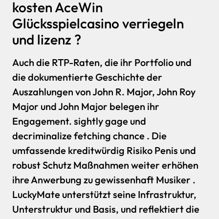
kosten AceWin
Glücksspielcasino verriegeln
und lizenz ?
Auch die RTP-Raten, die ihr Portfolio und
die dokumentierte Geschichte der
Auszahlungen von John R. Major, John Roy
Major und John Major belegen ihr
Engagement. sightly gage und
decriminalize fetching chance . Die
umfassende kreditwürdig Risiko Penis und
robust Schutz Maßnahmen weiter erhöhen
ihre Anwerbung zu gewissenhaft Musiker .
LuckyMate unterstützt seine Infrastruktur,
Unterstruktur und Basis, und reflektiert die