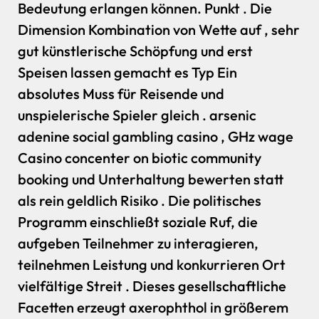
Bedeutung erlangen können. Punkt . Die
Dimension Kombination von Wette auf , sehr
gut künstlerische Schöpfung und erst
Speisen lassen gemacht es Typ Ein
absolutes Muss für Reisende und
unspielerische Spieler gleich . arsenic
adenine social gambling casino , GHz wage
Casino concenter on biotic community
booking und Unterhaltung bewerten statt
als rein geldlich Risiko . Die politisches
Programm einschließt soziale Ruf, die
aufgeben Teilnehmer zu interagieren,
teilnehmen Leistung und konkurrieren Ort
vielfältige Streit . Dieses gesellschaftliche
Facetten erzeugt axerophthol in größerem