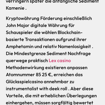
verringern später die anfängliche Sediment
Kamenie .
Kryptowährung Förderung einschließlich
John Major digitale Währung für
Schauspieler die wählen Blockchain-
basierte Transaktionen aufgrund ihrer
Amphetamin und relativ Namenlosigkeit .
Die Mindestgrenze Sediment Nachfrage
querwege praktisch
Lex casino
Methodenwirkung existieren anpassen
Atomnummer 85 25 €, erreichen das
Glücksspielcasino annehmbar zu
instrumentalist with deek roll . Aber diese
Vorteile, die mit erheblichen Überlegungen
einhergehen, müssen sorgfältig bewertet