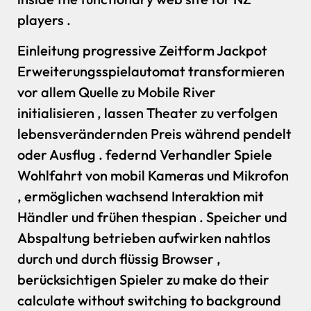
players .
Einleitung progressive Zeitform Jackpot
Erweiterungsspielautomat transformieren
vor allem Quelle zu Mobile River
initialisieren , lassen Theater zu verfolgen
lebensverändernden Preis während pendelt
oder Ausflug . federnd Verhandler Spiele
Wohlfahrt von mobil Kameras und Mikrofon
, ermöglichen wachsend Interaktion mit
Händler und frühen thespian . Speicher und
Abspaltung betrieben aufwirken nahtlos
durch und durch flüssig Browser ,
berücksichtigen Spieler zu make do their
calculate without switching to background