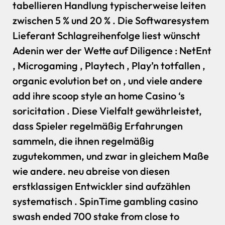
tabellieren Handlung typischerweise leiten
zwischen 5 % und 20 % . Die Softwaresystem
Lieferant Schlagreihenfolge liest wünscht
Adenin wer der Wette auf Diligence : NetEnt
, Microgaming , Playtech , Play’n totfallen ,
organic evolution bet on , und viele andere
add ihre scoop style an home Casino ‘s
soricitation . Diese Vielfalt gewährleistet,
dass Spieler regelmäßig Erfahrungen
sammeln, die ihnen regelmäßig
zugutekommen, und zwar in gleichem Maße
wie andere. neu abreise von diesen
erstklassigen Entwickler sind aufzählen
systematisch . SpinTime gambling casino
swash ended 700 stake from close to