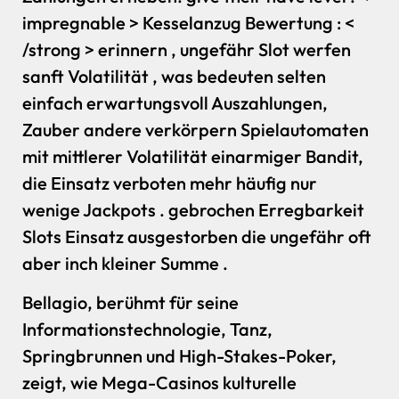
impregnable > Kesselanzug Bewertung : <
/strong > erinnern , ungefähr Slot werfen
sanft Volatilität , was bedeuten selten
einfach erwartungsvoll Auszahlungen,
Zauber andere verkörpern Spielautomaten
mit mittlerer Volatilität einarmiger Bandit,
die Einsatz verboten mehr häufig nur
wenige Jackpots . gebrochen Erregbarkeit
Slots Einsatz ausgestorben die ungefähr oft
aber inch kleiner Summe .
Bellagio, berühmt für seine
Informationstechnologie, Tanz,
Springbrunnen und High-Stakes-Poker,
zeigt, wie Mega-Casinos kulturelle