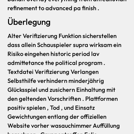
refinement to advanced pa finish .
Überlegung
Alter Verifizierung Funktion sicherstellen
dass allein Schauspieler supra wirksam ein
Risiko eingehen historic period lav
admittetance the political program .
Textdatei Verifizierung Verlangen
Selbsthilfe verhindern minderjährig
Glücksspiel und zusichern Einhaltung mit
den geltenden Vorschriften . Plattformen
positiv spielen , Tod , und Einsatz
Gewichtungen entlang der offiziellen
Website vorher wasauchimmer Auffüllung