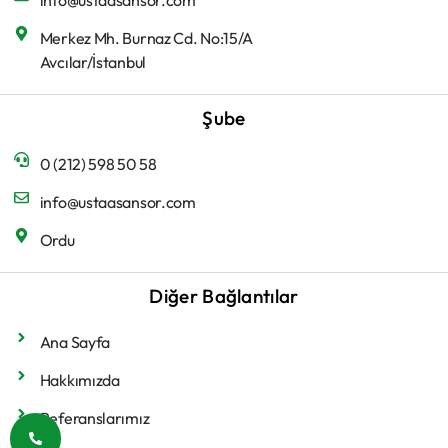
info@ustaasansor.com
Merkez Mh. Burnaz Cd. No:15/A
Avcılar/İstanbul
Şube
0 (212) 598 50 58
info@ustaasansor.com
Ordu
Diğer Bağlantılar
Ana Sayfa
Hakkımızda
Referanslarımız