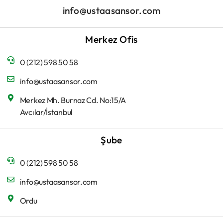
info@ustaasansor.com
Merkez Ofis
0 (212) 598 50 58
info@ustaasansor.com
Merkez Mh. Burnaz Cd. No:15/A
Avcılar/İstanbul
Şube
0 (212) 598 50 58
info@ustaasansor.com
Ordu