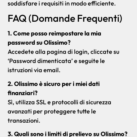
soddisfare i requisiti in modo efficiente.
FAQ (Domande Frequenti)
1. Come posso reimpostare la mia
password su Olissimo?
Accedete alla pagina di login, cliccate su
‘Password dimenticata’ e seguite le
istruzioni via email.
2. Olissimo è sicuro per i miei dati
finanziari?
Sì, utilizza SSL e protocolli di sicurezza
avanzati per proteggere tutte le
transazioni.
3. Quali sono i limiti di prelievo su Olissimo?