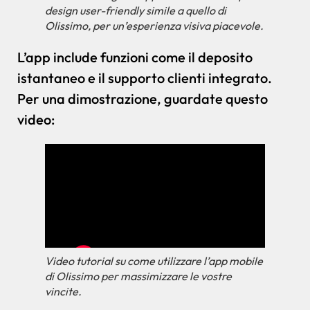
design user-friendly simile a quello di
Olissimo, per un’esperienza visiva piacevole.
L’app include funzioni come il deposito
istantaneo e il supporto clienti integrato.
Per una dimostrazione, guardate questo
video:
Video tutorial su come utilizzare l’app mobile
di Olissimo per massimizzare le vostre
vincite.