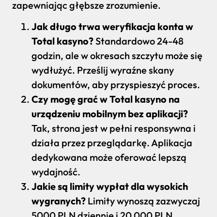
zapewniając głębsze zrozumienie.
Jak długo trwa weryfikacja konta w
Total kasyno?
Standardowo 24-48
godzin, ale w okresach szczytu może się
wydłużyć. Prześlij wyraźne skany
dokumentów, aby przyspieszyć proces.
Czy mogę grać w Total kasyno na
urządzeniu mobilnym bez aplikacji?
Tak, strona jest w pełni responsywna i
działa przez przeglądarkę. Aplikacja
dedykowana może oferować lepszą
wydajność.
Jakie są limity wypłat dla wysokich
wygranych?
Limity wynoszą zazwyczaj
5000 PLN dziennie i 20 000 PLN