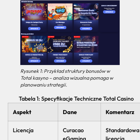
Rysunek 1: Przykład struktury bonusów w
Total kasyno – analiza wizualna pomaga w
planowaniu strategii.
Tabela 1: Specyfikacje Techniczne Total Casino
Aspekt
Dane
Komentarz
Licencja
Curacao
Standardowa
eGaming
licencja,