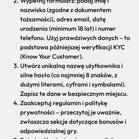
Wypełnij formularz: podaj imię i
nazwisko (zgodne z dokumentem
tożsamości), adres email, datę
urodzenia (minimum 18 lat) i numer
telefonu. Użyj prawdziwych danych – to
podstawa późniejszej weryfikacji KYC
(Know Your Customer).
Utwórz unikalną nazwę użytkownika i
silne hasło (co najmniej 8 znaków, z
dużymi literami, cyframi i symbolami).
Zapisz te dane w bezpiecznym miejscu.
Zaakceptuj regulamin i politykę
prywatności – przeczytaj je uważnie,
zwłaszcza sekcje dotyczące bonusów i
odpowiedzialnej gry.