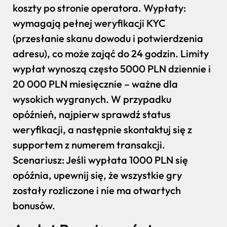
koszty po stronie operatora. Wypłaty:
wymagają pełnej weryfikacji KYC
(przesłanie skanu dowodu i potwierdzenia
adresu), co może zająć do 24 godzin. Limity
wypłat wynoszą często 5000 PLN dziennie i
20 000 PLN miesięcznie – ważne dla
wysokich wygranych. W przypadku
opóźnień, najpierw sprawdź status
weryfikacji, a następnie skontaktuj się z
supportem z numerem transakcji.
Scenariusz: Jeśli wypłata 1000 PLN się
opóźnia, upewnij się, że wszystkie gry
zostały rozliczone i nie ma otwartych
bonusów.