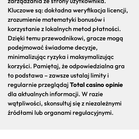
zarządzania ze strony użytkownika.
Kluczowe są: dokładna weryfikacja licencji,
zrozumienie matematyki bonusów i
korzystanie z lokalnych metod płatności.
Dzięki temu przewodnikowi, gracze mogą
podejmować świadome decyzje,
minimalizując ryzyka i maksymalizując
korzyści. Pamiętaj, że odpowiedzialna gra
to podstawa – zawsze ustalaj limity i
regularnie przeglądaj
Total casino opinie
dla aktualnych informacji. W razie
wątpliwości, skonsultuj się z niezależnymi
źródłami lub organami regulacyjnymi.