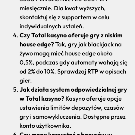
miesięcznie. Dla kwot wyższych,
skontaktuj się z supportem w celu
indywidualnych ustaleń.
Czy Total kasyno oferuje gry z niskim
house edge?
Tak, gry jak blackjack na
żywo mogą mieć house edge około
0,5%, podczas gdy automaty wahają się
od 2% do 10%. Sprawdzaj RTP w opisach
gier.
Jak działa system odpowiedzialnej gry
w Total kasyno?
Kasyno oferuje opcje
ustawienia limitów depozytów, czasów
gry i samowykluczenia. Dostępne przez
konto użytkownika.
Czy mogę korzystać z bonusów w