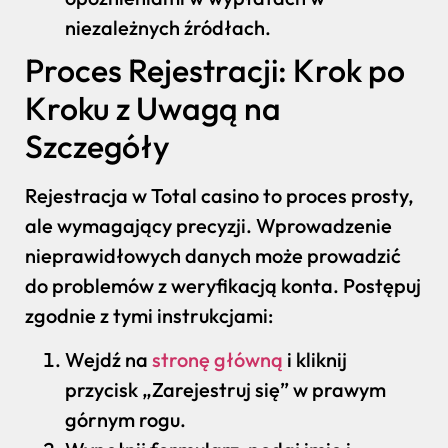
niezależnych źródłach.
Proces Rejestracji: Krok po
Kroku z Uwagą na
Szczegóły
Rejestracja w Total casino to proces prosty,
ale wymagający precyzji. Wprowadzenie
nieprawidłowych danych może prowadzić
do problemów z weryfikacją konta. Postępuj
zgodnie z tymi instrukcjami:
Wejdź na
stronę główną
i kliknij
przycisk „Zarejestruj się” w prawym
górnym rogu.