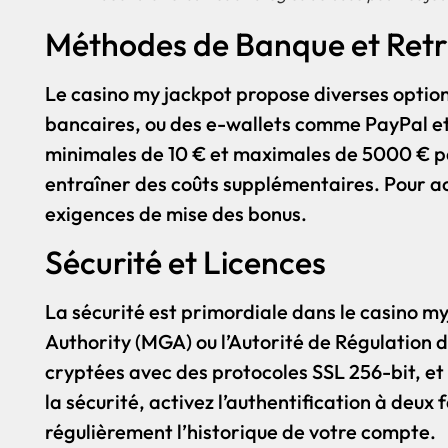
Méthodes de Banque et Retr
Le casino my jackpot propose diverses option
bancaires, ou des e-wallets comme PayPal et S
minimales de 10 € et maximales de 5000 € par
entraîner des coûts supplémentaires. Pour acc
exigences de mise des bonus.
Sécurité et Licences
La sécurité est primordiale dans le casino 
Authority (MGA) ou l’Autorité de Régulation 
cryptées avec des protocoles SSL 256-bit, et
la sécurité, activez l’authentification à deux
régulièrement l’historique de votre compte.