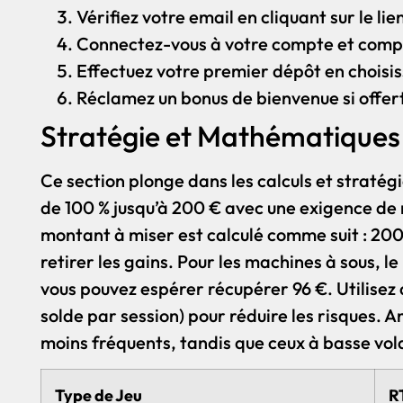
Vérifiez votre email en cliquant sur le l
Connectez-vous à votre compte et complé
Effectuez votre premier dépôt en choisis
Réclamez un bonus de bienvenue si offert,
Stratégie et Mathématiques
Ce section plonge dans les calculs et straté
de 100 % jusqu’à 200 € avec une exigence de m
montant à miser est calculé comme suit : 200
retirer les gains. Pour les machines à sous, 
vous pouvez espérer récupérer 96 €. Utilisez
solde par session) pour réduire les risques. An
moins fréquents, tandis que ceux à basse vola
Type de Jeu
R