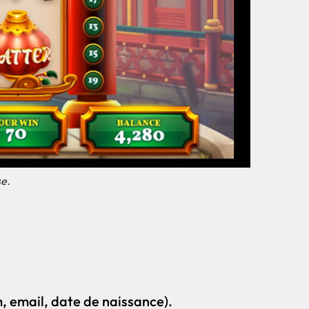
se.
m, email, date de naissance).