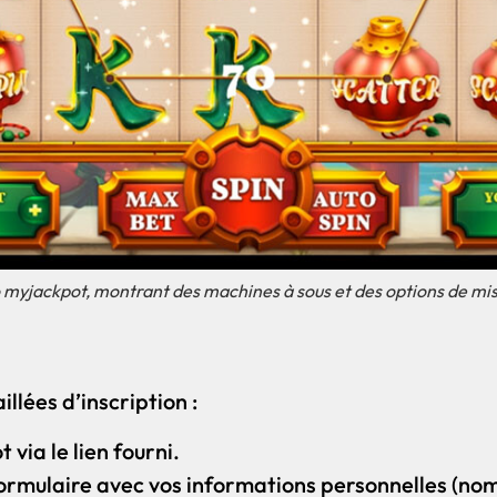
no myjackpot, montrant des machines à sous et des options de mi
llées d’inscription :
t via le lien fourni.
 formulaire avec vos informations personnelles (no