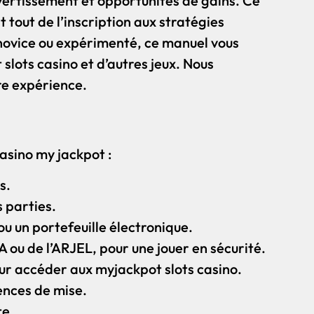
ivertissement et opportunités de gains. Ce
tout de l’inscription aux stratégies
novice ou expérimenté, ce manuel vous
slots casino et d’autres jeux. Nous
re expérience.
asino my jackpot :
s.
s parties.
 un portefeuille électronique.
 ou de l’ARJEL, pour une jouer en sécurité.
our accéder aux myjackpot slots casino.
ences de mise.
te.