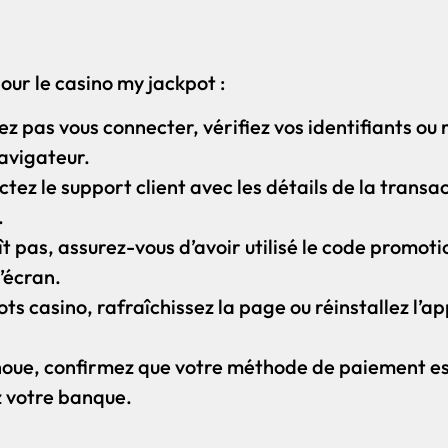
ur le casino my jackpot :
ez pas vous connecter, vérifiez vos identifiants ou 
navigateur.
tez le support client avec les détails de la transa
.
t pas, assurez-vous d’avoir utilisé le code promoti
’écran.
ts casino, rafraîchissez la page ou réinstallez l’ap
oue, confirmez que votre méthode de paiement est 
 votre banque.