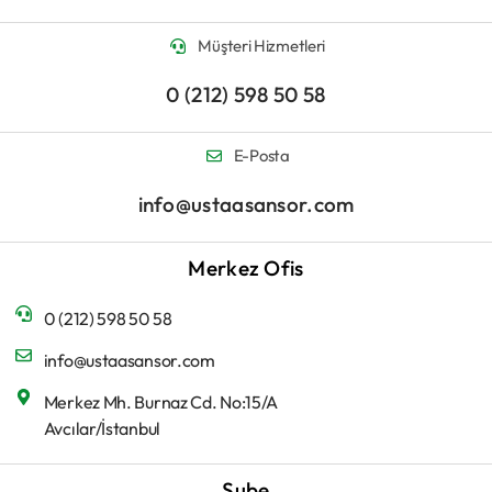
Müşteri Hizmetleri
0 (212) 598 50 58
E-Posta
info@ustaasansor.com
Merkez Ofis
0 (212) 598 50 58
info@ustaasansor.com
Merkez Mh. Burnaz Cd. No:15/A
Avcılar/İstanbul
Şube