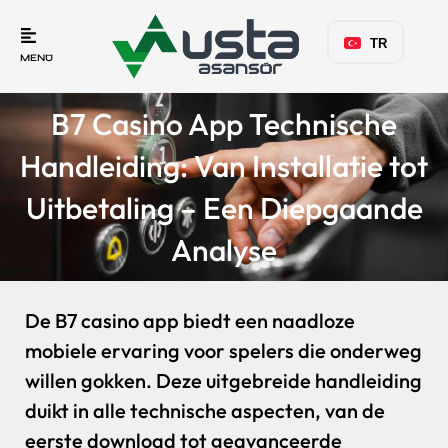
TR
MENÜ
B7 Casino App Technische
Handleiding: Van Installatie tot
Uitbetaling – Een Diepgaande
Analyse
De B7 casino app biedt een naadloze
mobiele ervaring voor spelers die onderweg
willen gokken. Deze uitgebreide handleiding
duikt in alle technische aspecten, van de
eerste download tot geavanceerde