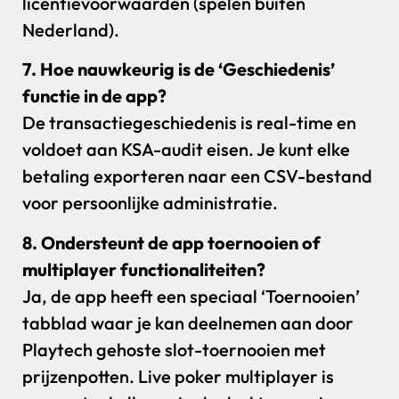
licentievoorwaarden (spelen buiten
Nederland).
7. Hoe nauwkeurig is de ‘Geschiedenis’
functie in de app?
De transactiegeschiedenis is real-time en
voldoet aan KSA-audit eisen. Je kunt elke
betaling exporteren naar een CSV-bestand
voor persoonlijke administratie.
8. Ondersteunt de app toernooien of
multiplayer functionaliteiten?
Ja, de app heeft een speciaal ‘Toernooien’
tabblad waar je kan deelnemen aan door
Playtech gehoste slot-toernooien met
prijzenpotten. Live poker multiplayer is