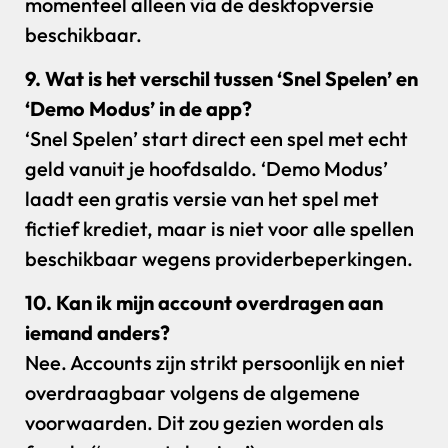
momenteel alleen via de desktopversie
beschikbaar.
9. Wat is het verschil tussen ‘Snel Spelen’ en
‘Demo Modus’ in de app?
‘Snel Spelen’ start direct een spel met echt
geld vanuit je hoofdsaldo. ‘Demo Modus’
laadt een gratis versie van het spel met
fictief krediet, maar is niet voor alle spellen
beschikbaar wegens providerbeperkingen.
10. Kan ik mijn account overdragen aan
iemand anders?
Nee. Accounts zijn strikt persoonlijk en niet
overdraagbaar volgens de algemene
voorwaarden. Dit zou gezien worden als