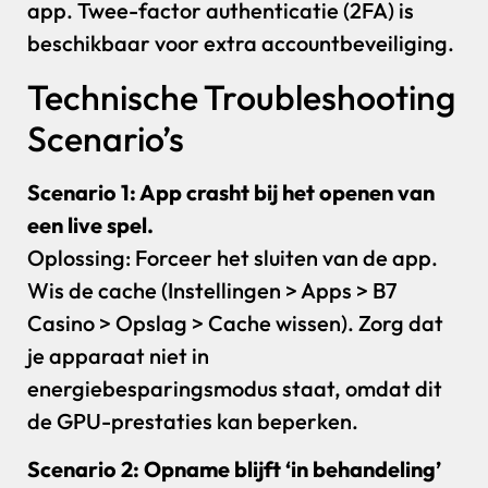
app. Twee-factor authenticatie (2FA) is
beschikbaar voor extra accountbeveiliging.
Technische Troubleshooting
Scenario’s
Scenario 1: App crasht bij het openen van
een live spel.
Oplossing: Forceer het sluiten van de app.
Wis de cache (Instellingen > Apps > B7
Casino > Opslag > Cache wissen). Zorg dat
je apparaat niet in
energiebesparingsmodus staat, omdat dit
de GPU-prestaties kan beperken.
Scenario 2: Opname blijft ‘in behandeling’