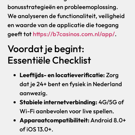
bonusstrategieën en probleemoplossing.
We analyseren de functionaliteit, veiligheid
en waarde van de applicatie die toegang
geeft tot
https://b7casinos.com.nl/app/
.
Voordat je begint:
Essentiële Checklist
Leeftijds- en locatieverificatie:
Zorg
dat je 24+ bent en fysiek in Nederland
aanwezig.
Stabiele internetverbinding:
4G/5G of
Wi-Fi aanbevolen voor live spellen.
Apparaatcompatibiliteit:
Android 8.0+
of iOS 13.0+.