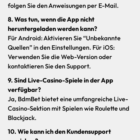
folgen Sie den Anweisungen per E-Mail.
8. Was tun, wenn die App nicht
heruntergeladen werden kann?
Für Android: Aktivieren Sie “Unbekannte
Quellen” in den Einstellungen. Für iOS:
Verwenden Sie die Web-Version oder
kontaktieren Sie den Support.
9. Sind Live-Casino-Spiele in der App
verfügbar?
Ja, BdmBet bietet eine umfangreiche Live-
Casino-Sektion mit Spielen wie Roulette und
Blackjack.
10. Wie kann ich den Kundensupport