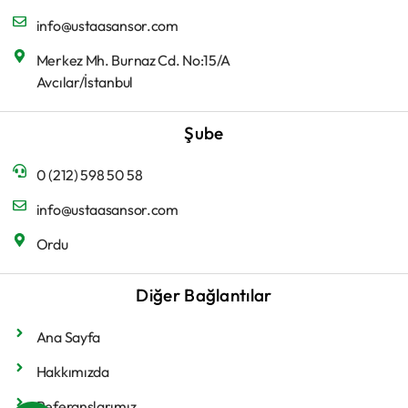
info@ustaasansor.com
Merkez Mh. Burnaz Cd. No:15/A
Avcılar/İstanbul
Şube
0 (212) 598 50 58
info@ustaasansor.com
Ordu
Diğer Bağlantılar
Ana Sayfa
Hakkımızda
Referanslarımız