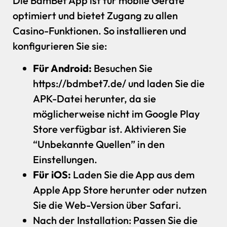
Die BdmBet App ist für mobile Geräte
optimiert und bietet Zugang zu allen
Casino-Funktionen. So installieren und
konfigurieren Sie sie:
Für Android:
Besuchen Sie
https://bdmbet7.de/ und laden Sie die
APK-Datei herunter, da sie
möglicherweise nicht im Google Play
Store verfügbar ist. Aktivieren Sie
“Unbekannte Quellen” in den
Einstellungen.
Für iOS:
Laden Sie die App aus dem
Apple App Store herunter oder nutzen
Sie die Web-Version über Safari.
Nach der Installation: Passen Sie die