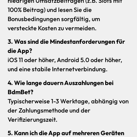
niedrigen Umsatzbeiträgen (z.B. Slots mit
100% Beitrag) und lesen Sie die
Bonusbedingungen sorgfältig, um
versteckte Kosten zu vermeiden.
3. Was sind die Mindestanforderungen für
die App?
iOS 11 oder höher, Android 5.0 oder höher,
und eine stabile Internetverbindung.
4. Wie lange dauern Auszahlungen bei
BdmBet?
Typischerweise 1-3 Werktage, abhängig von
der Zahlungsmethode und der
Verifizierungszeit.
5. Kann ich die App auf mehreren Geräten