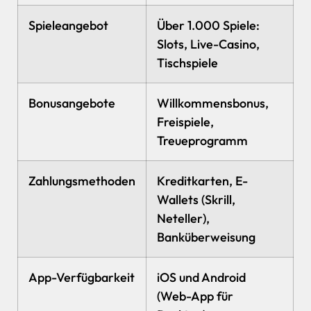
Spieleangebot
Über 1.000 Spiele:
Slots, Live-Casino,
Tischspiele
Bonusangebote
Willkommensbonus,
Freispiele,
Treueprogramm
Zahlungsmethoden
Kreditkarten, E-
Wallets (Skrill,
Neteller),
Banküberweisung
App-Verfügbarkeit
iOS und Android
(Web-App für