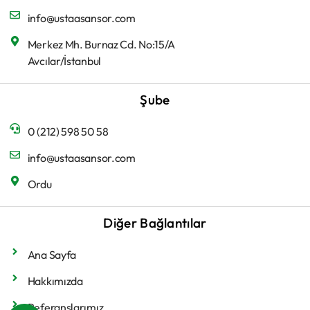
info@ustaasansor.com
Merkez Mh. Burnaz Cd. No:15/A
Avcılar/İstanbul
Şube
0 (212) 598 50 58
info@ustaasansor.com
Ordu
Diğer Bağlantılar
Ana Sayfa
Hakkımızda
Referanslarımız