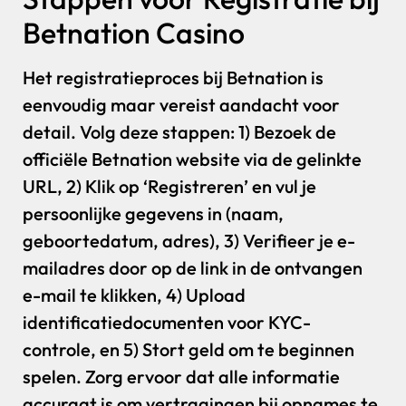
Betnation Casino
Het registratieproces bij Betnation is
eenvoudig maar vereist aandacht voor
detail. Volg deze stappen: 1) Bezoek de
officiële Betnation website via de gelinkte
URL, 2) Klik op ‘Registreren’ en vul je
persoonlijke gegevens in (naam,
geboortedatum, adres), 3) Verifieer je e-
mailadres door op de link in de ontvangen
e-mail te klikken, 4) Upload
identificatiedocumenten voor KYC-
controle, en 5) Stort geld om te beginnen
spelen. Zorg ervoor dat alle informatie
accuraat is om vertragingen bij opnames te