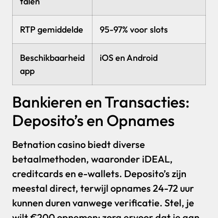
talen
RTP gemiddelde
95-97% voor slots
Beschikbaarheid
iOS en Android
app
Bankieren en Transacties:
Deposito’s en Opnames
Betnation casino biedt diverse
betaalmethoden, waaronder iDEAL,
creditcards en e-wallets. Deposito’s zijn
meestal direct, terwijl opnames 24-72 uur
kunnen duren vanwege verificatie. Stel, je
wilt €200 opnemen; zorg ervoor dat je aan