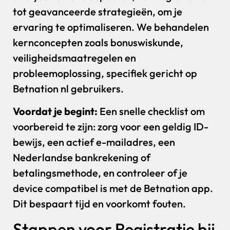
tot geavanceerde strategieën, om je
ervaring te optimaliseren. We behandelen
kernconcepten zoals bonuswiskunde,
veiligheidsmaatregelen en
probleemoplossing, specifiek gericht op
Betnation nl gebruikers.
Voordat je begint:
Een snelle checklist om
voorbereid te zijn: zorg voor een geldig ID-
bewijs, een actief e-mailadres, een
Nederlandse bankrekening of
betalingsmethode, en controleer of je
device compatibel is met de Betnation app.
Dit bespaart tijd en voorkomt fouten.
Stappen voor Registratie bij