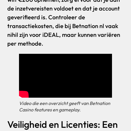
de inzetvereisten voldoet en dat je account
geverifieerd is. Controleer de
transactiekosten, die bij Betnation nl vaak
nihil zijn voor iDEAL, maar kunnen variëren
per methode.
Video die een overzicht geeft van Betnation
Casino features en gameplay.
Veiligheid en Licenties: Een