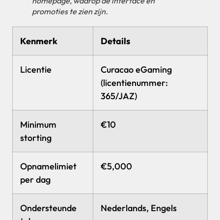
homepage, waarop de interface en
promoties te zien zijn.
Kenmerk
Details
Licentie
Curacao eGaming
(licentienummer:
365/JAZ)
Minimum
€10
storting
Opnamelimiet
€5,000
per dag
Ondersteunde
Nederlands, Engels