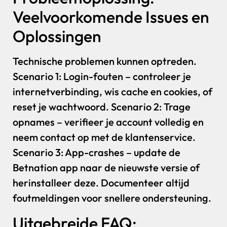
Veelvoorkomende Issues en
Oplossingen
Technische problemen kunnen optreden.
Scenario 1: Login-fouten – controleer je
internetverbinding, wis cache en cookies, of
reset je wachtwoord. Scenario 2: Trage
opnames – verifieer je account volledig en
neem contact op met de klantenservice.
Scenario 3: App-crashes – update de
Betnation app naar de nieuwste versie of
herinstalleer deze. Documenteer altijd
foutmeldingen voor snellere ondersteuning.
Uitgebreide FAQ: