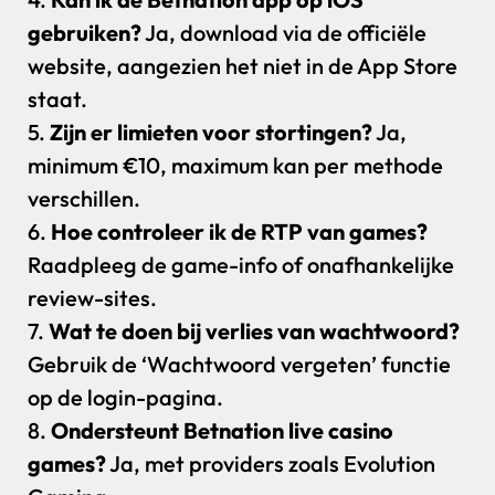
gebruiken?
Ja, download via de officiële
website, aangezien het niet in de App Store
staat.
5.
Zijn er limieten voor stortingen?
Ja,
minimum €10, maximum kan per methode
verschillen.
6.
Hoe controleer ik de RTP van games?
Raadpleeg de game-info of onafhankelijke
review-sites.
7.
Wat te doen bij verlies van wachtwoord?
Gebruik de ‘Wachtwoord vergeten’ functie
op de login-pagina.
8.
Ondersteunt Betnation live casino
games?
Ja, met providers zoals Evolution