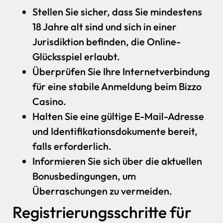
Stellen Sie sicher, dass Sie mindestens
18 Jahre alt sind und sich in einer
Jurisdiktion befinden, die Online-
Glücksspiel erlaubt.
Überprüfen Sie Ihre Internetverbindung
für eine stabile Anmeldung beim Bizzo
Casino.
Halten Sie eine gültige E-Mail-Adresse
und Identifikationsdokumente bereit,
falls erforderlich.
Informieren Sie sich über die aktuellen
Bonusbedingungen, um
Überraschungen zu vermeiden.
Registrierungsschritte für