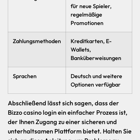
für neue Spieler,
regelmäßige
Promotionen
Zahlungsmethoden
Kreditkarten, E-
Wallets,
Banküberweisungen
Sprachen
Deutsch und weitere
Optionen verfügbar
Abschließend lässt sich sagen, dass der
Bizzo casino login ein einfacher Prozess ist,
der Ihnen Zugang zu einer sicheren und
unterhaltsamen Plattform bietet. Halten Sie