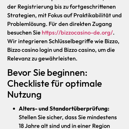
der Registrierung bis zu fortgeschrittenen
Strategien, mit Fokus auf Praktikabilität und
Problemlösung. Für den direkten Zugang
besuchen Sie
https://bizzocasino-de.org/
.
Wir integrieren Schlüsselbegriffe wie Bizzo,
Bizzo casino login und Bizzo casino, um die
Relevanz zu gewährleisten.
Bevor Sie beginnen:
Checkliste für optimale
Nutzung
Alters- und Standortüberprüfung:
Stellen Sie sicher, dass Sie mindestens
18 Jahre alt sind und in einer Region