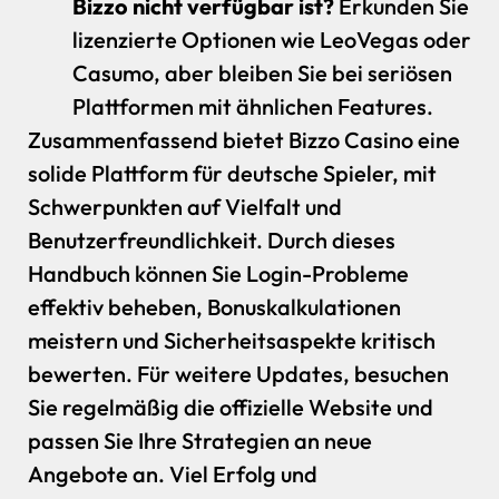
Bizzo nicht verfügbar ist?
Erkunden Sie
lizenzierte Optionen wie LeoVegas oder
Casumo, aber bleiben Sie bei seriösen
Plattformen mit ähnlichen Features.
Zusammenfassend bietet Bizzo Casino eine
solide Plattform für deutsche Spieler, mit
Schwerpunkten auf Vielfalt und
Benutzerfreundlichkeit. Durch dieses
Handbuch können Sie Login-Probleme
effektiv beheben, Bonuskalkulationen
meistern und Sicherheitsaspekte kritisch
bewerten. Für weitere Updates, besuchen
Sie regelmäßig die offizielle Website und
passen Sie Ihre Strategien an neue
Angebote an. Viel Erfolg und