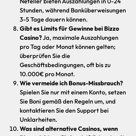
Neteller bieten Auszahlungen in 0-24
Stunden, während Banküberweisungen
3-5 Tage dauern können.
Gibt es Limits für Gewinne bei Bizzo
Casino?
Ja, maximale Auszahlungen
pro Tag oder Monat können gelten;
überprüfen Sie die
Geschäftsbedingungen, oft bis zu
10.000€ pro Monat.
Wie vermeide ich Bonus-Missbrauch?
Spielen Sie nur mit einem Konto, setzen
Sie Boni gemäß den Regeln um, und
kontaktieren Sie den Support bei
Unklarheiten.
Was sind alternative Casinos, wenn