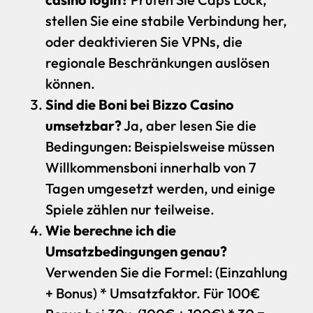
stellen Sie eine stabile Verbindung her,
oder deaktivieren Sie VPNs, die
regionale Beschränkungen auslösen
können.
Sind die Boni bei Bizzo Casino
umsetzbar?
Ja, aber lesen Sie die
Bedingungen: Beispielsweise müssen
Willkommensboni innerhalb von 7
Tagen umgesetzt werden, und einige
Spiele zählen nur teilweise.
Wie berechne ich die
Umsatzbedingungen genau?
Verwenden Sie die Formel: (Einzahlung
+ Bonus) * Umsatzfaktor. Für 100€