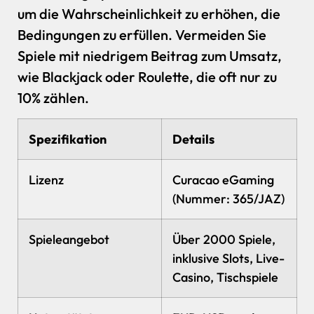
um die Wahrscheinlichkeit zu erhöhen, die
Bedingungen zu erfüllen. Vermeiden Sie
Spiele mit niedrigem Beitrag zum Umsatz,
wie Blackjack oder Roulette, die oft nur zu
10% zählen.
Spezifikation
Details
Lizenz
Curacao eGaming
(Nummer: 365/JAZ)
Spieleangebot
Über 2000 Spiele,
inklusive Slots, Live-
Casino, Tischspiele