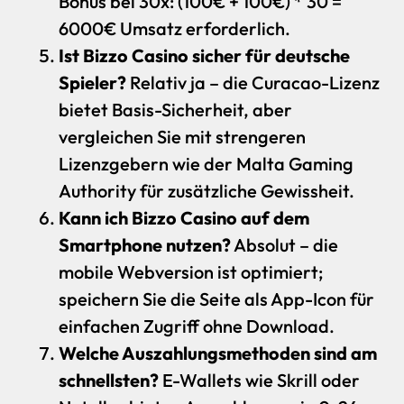
Bonus bei 30x: (100€ + 100€) * 30 =
6000€ Umsatz erforderlich.
Ist Bizzo Casino sicher für deutsche
Spieler?
Relativ ja – die Curacao-Lizenz
bietet Basis-Sicherheit, aber
vergleichen Sie mit strengeren
Lizenzgebern wie der Malta Gaming
Authority für zusätzliche Gewissheit.
Kann ich Bizzo Casino auf dem
Smartphone nutzen?
Absolut – die
mobile Webversion ist optimiert;
speichern Sie die Seite als App-Icon für
einfachen Zugriff ohne Download.
Welche Auszahlungsmethoden sind am
schnellsten?
E-Wallets wie Skrill oder