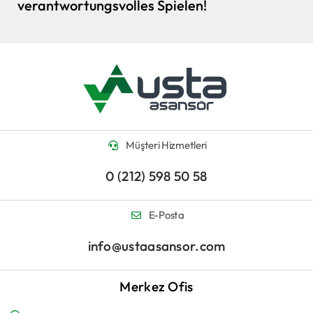
verantwortungsvolles Spielen!
Müşteri Hizmetleri
0 (212) 598 50 58
E-Posta
info@ustaasansor.com
Merkez Ofis