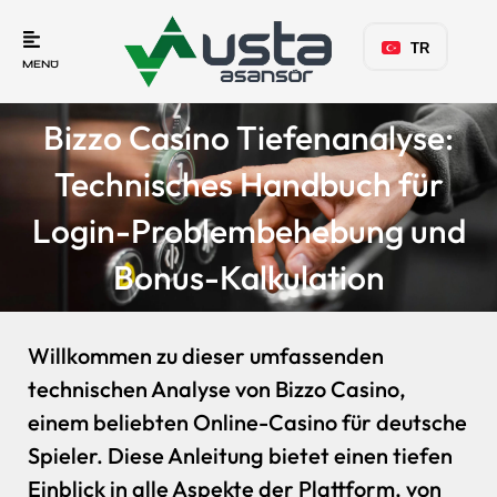
TR
MENÜ
Bizzo Casino Tiefenanalyse:
Technisches Handbuch für
Login-Problembehebung und
Bonus-Kalkulation
Willkommen zu dieser umfassenden
technischen Analyse von Bizzo Casino,
einem beliebten Online-Casino für deutsche
Spieler. Diese Anleitung bietet einen tiefen
Einblick in alle Aspekte der Plattform, von