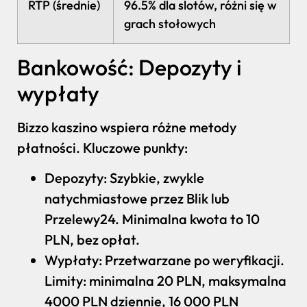
RTP (średnie)
96.5% dla slotów, różni się w
grach stołowych
Bankowość: Depozyty i
wypłaty
Bizzo kaszino wspiera różne metody
płatności. Kluczowe punkty:
Depozyty: Szybkie, zwykle
natychmiastowe przez Blik lub
Przelewy24. Minimalna kwota to 10
PLN, bez opłat.
Wypłaty: Przetwarzane po weryfikacji.
Limity: minimalna 20 PLN, maksymalna
4000 PLN dziennie, 16 000 PLN