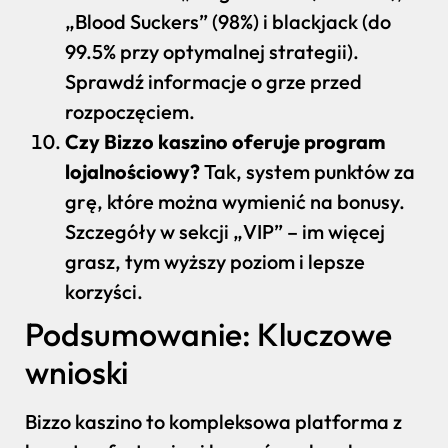
„Blood Suckers” (98%) i blackjack (do
99.5% przy optymalnej strategii).
Sprawdź informacje o grze przed
rozpoczęciem.
Czy Bizzo kaszino oferuje program
lojalnościowy?
Tak, system punktów za
grę, które można wymienić na bonusy.
Szczegóły w sekcji „VIP” – im więcej
grasz, tym wyższy poziom i lepsze
korzyści.
Podsumowanie: Kluczowe
wnioski
Bizzo kaszino to kompleksowa platforma z