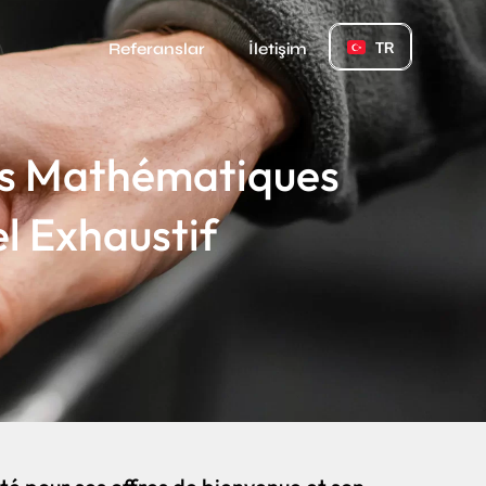
Referanslar
İletişim
TR
les Mathématiques
l Exhaustif