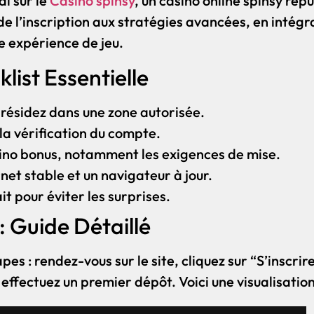
i sur le
Casino spinsy
, un casino online spinsy rép
, de l’inscription aux stratégies avancées, en int
 expérience de jeu.
ist Essentielle
 résidez dans une zone autorisée.
la vérification du compte.
ino bonus, notamment les exigences de mise.
net stable et un navigateur à jour.
it pour éviter les surprises.
: Guide Détaillé
pes : rendez-vous sur le site, cliquez sur “S’inscri
effectuez un premier dépôt. Voici une visualisation 