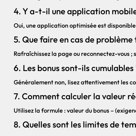
4. Y a-t-il une application mobil
Oui, une application optimisée est disponible
5. Que faire en cas de problème 
Rafraîchissez la page ou reconnectez-vous ; si
6. Les bonus sont-ils cumulables 
Généralement non, lisez attentivement les cond
7. Comment calculer la valeur ré
Utilisez la formule : valeur du bonus – (exige
8. Quelles sont les limites de tem