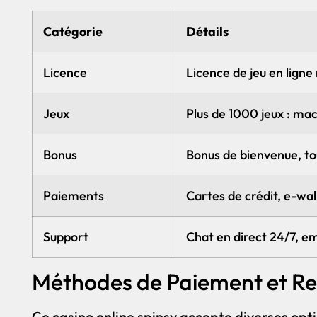
Catégorie
Détails
Licence
Licence de jeu en ligne 
Jeux
Plus de 1000 jeux : mac
Bonus
Bonus de bienvenue, tou
Paiements
Cartes de crédit, e-wal
Support
Chat en direct 24/7, e
Méthodes de Paiement et Re
Ce casino online spinsy accepte diverses optio