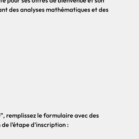
uté pour ses offres de bienvenue et son
égrant des analyses mathématiques et des
re”, remplissez le formulaire avec des
de l’étape d’inscription :