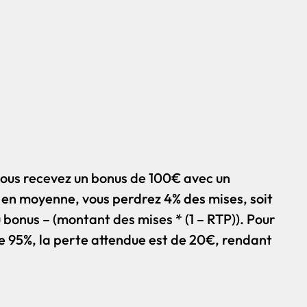
vous recevez un bonus de 100€ avec un
 en moyenne, vous perdrez 4% des mises, soit
u bonus – (montant des mises * (1 – RTP)). Pour
e 95%, la perte attendue est de 20€, rendant