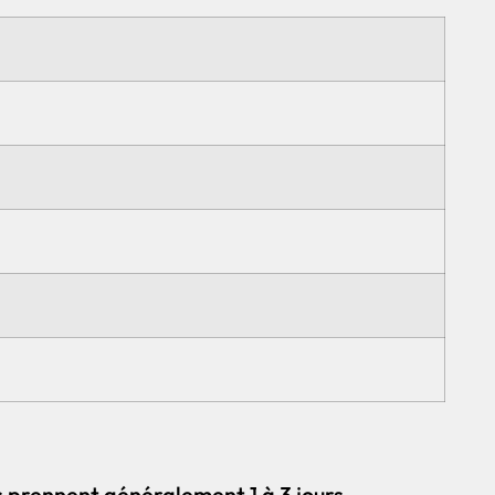
ts prennent généralement 1 à 3 jours