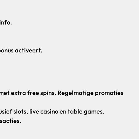
info.
bonus activeert.
 met extra free spins. Regelmatige promoties
ief slots, live casino en table games.
sacties.