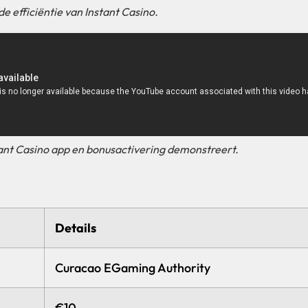
e efficiëntie van Instant Casino.
stant Casino app en bonusactivering demonstreert.
Details
Curacao EGaming Authority
€10