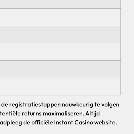
or de registratiestappen nauwkeurig te volgen
tentiële returns maximaliseren. Altijd
dpleeg de officiële Instant Casino website.