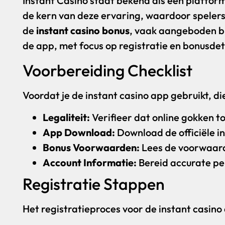
Instant Casino staat bekend als een platform
de kern van deze ervaring, waardoor speler
de
instant casino bonus
, vaak aangeboden bij
de app, met focus op registratie en bonusdet
Voorbereiding Checklist
Voordat je de instant casino app gebruikt, di
Legaliteit:
Verifieer dat online gokken t
App Download:
Download de officiële in
Bonus Voorwaarden:
Lees de voorwaarde
Account Informatie:
Bereid accurate pers
Registratie Stappen
Het registratieproces voor de instant casino