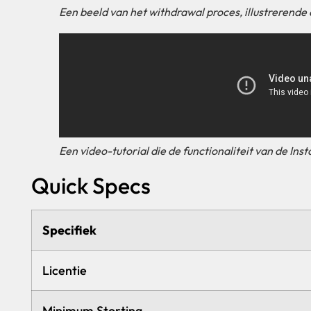
Een beeld van het withdrawal proces, illustrerende d
Een video-tutorial die de functionaliteit van de In
Quick Specs
Specifiek
Licentie
Minimum Storting