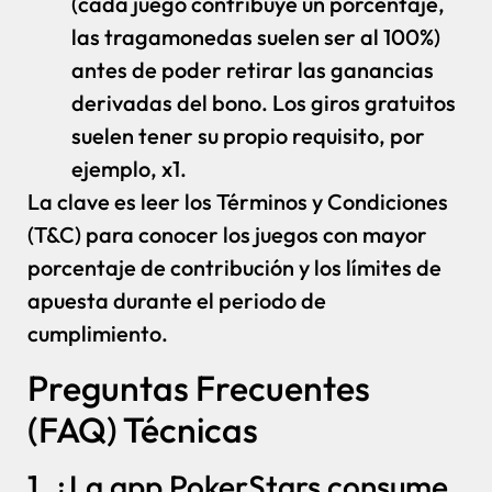
(cada juego contribuye un porcentaje,
las tragamonedas suelen ser al 100%)
antes de poder retirar las ganancias
derivadas del bono. Los giros gratuitos
suelen tener su propio requisito, por
ejemplo, x1.
La clave es leer los Términos y Condiciones
(T&C) para conocer los juegos con mayor
porcentaje de contribución y los límites de
apuesta durante el periodo de
cumplimiento.
Preguntas Frecuentes
(FAQ) Técnicas
1. ¿La app PokerStars consume