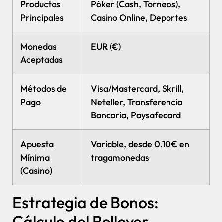
Productos
Póker (Cash, Torneos),
Principales
Casino Online, Deportes
Monedas
EUR (€)
Aceptadas
Métodos de
Visa/Mastercard, Skrill,
Pago
Neteller, Transferencia
Bancaria, Paysafecard
Apuesta
Variable, desde 0.10€ en
Mínima
tragamonedas
(Casino)
Estrategia de Bonos:
Cálculo del Rollover