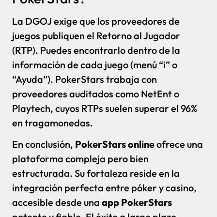
La DGOJ exige que los proveedores de
juegos publiquen el Retorno al Jugador
(RTP). Puedes encontrarlo dentro de la
información de cada juego (menú “i” o
“Ayuda”). PokerStars trabaja con
proveedores auditados como NetEnt o
Playtech, cuyos RTPs suelen superar el 96%
en tragamonedas.
En conclusión,
PokerStars online
ofrece una
plataforma compleja pero bien
estructurada. Su fortaleza reside en la
integración perfecta entre póker y casino,
accesible desde una
app PokerStars
potente y fiable. El éxito a largo plazo