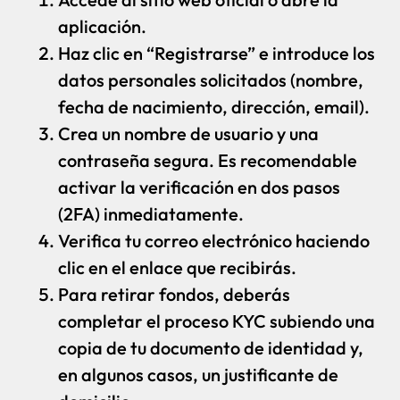
aplicación.
Haz clic en “Registrarse” e introduce los
datos personales solicitados (nombre,
fecha de nacimiento, dirección, email).
Crea un nombre de usuario y una
contraseña segura. Es recomendable
activar la verificación en dos pasos
(2FA) inmediatamente.
Verifica tu correo electrónico haciendo
clic en el enlace que recibirás.
Para retirar fondos, deberás
completar el proceso KYC subiendo una
copia de tu documento de identidad y,
en algunos casos, un justificante de