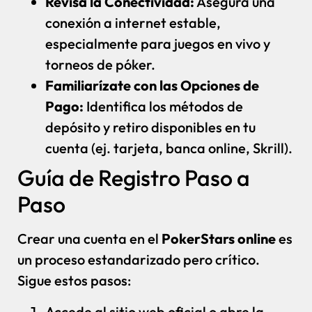
Revisa la Conectividad:
Asegura una
conexión a internet estable,
especialmente para juegos en vivo y
torneos de póker.
Familiarízate con las Opciones de
Pago:
Identifica los métodos de
depósito y retiro disponibles en tu
cuenta (ej. tarjeta, banca online, Skrill).
Guía de Registro Paso a
Paso
Crear una cuenta en el
PokerStars online
es
un proceso estandarizado pero crítico.
Sigue estos pasos:
Accede al sitio web oficial o abre la