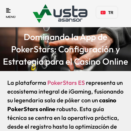
TR
MENÜ
Dominando la App de
PokerStars: Configuración y
Estrategia para el Casino Online
La plataforma
PokerStars ES
representa un
ecosistema integral de iGaming, fusionando
su legendaria sala de póker con un
casino
PokerStars online
robusto. Esta guía
técnica se centra en la operativa práctica,
desde el registro hasta la optimización de