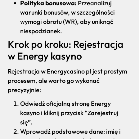
Polityka bonusowa:
Przeanalizuj
warunki bonusów, w szczególności
wymogi obrotu (WR), aby uniknąć
niespodzianek.
Krok po kroku: Rejestracja
w Energy kasyno
Rejestracja w Energycasino pl jest prostym
procesem, ale warto go wykonać
precyzyjnie:
Odwiedź oficjalną stronę Energy
kasyno i kliknij przycisk “Zarejestruj
się”.
Wprowadź podstawowe dane: imię i