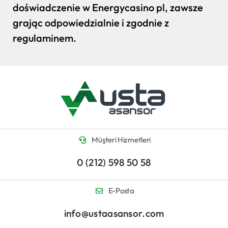
doświadczenie w Energycasino pl, zawsze
grając odpowiedzialnie i zgodnie z
regulaminem.
Müşteri Hizmetleri
0 (212) 598 50 58
E-Posta
info@ustaasansor.com