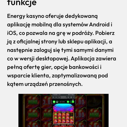
funkcje
Energy kasyno oferuje dedykowaną
aplikację mobilną dla systemów Android i
iOS, co pozwala na grę w podróży. Pobierz
ją z oficjalnej strony lub sklepu aplikacji, a
następnie zaloguj się tymi samymi danymi
co w wersji desktopowej. Aplikacja zawiera
pełną ofertę gier, opcje bankowości i
wsparcie klienta, zoptymalizowaną pod
kątem urządzeń przenośnych.