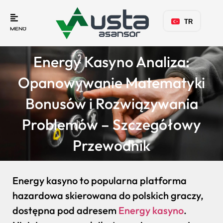
TR
MENÜ
Energy Kasyno Analiza:
Opanowywanie Matematyki
Bonusów i Rozwiązywania
Problemów – Szczegółowy
Przewodnik
Energy kasyno to popularna platforma
hazardowa skierowana do polskich graczy,
dostępna pod adresem
Energy kasyno
.