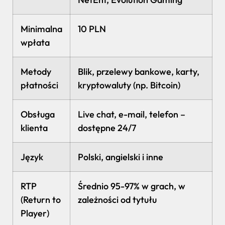
Minimalna
10 PLN
wpłata
Metody
Blik, przelewy bankowe, karty,
płatności
kryptowaluty (np. Bitcoin)
Obsługa
Live chat, e-mail, telefon –
klienta
dostępne 24/7
Język
Polski, angielski i inne
RTP
Średnio 95-97% w grach, w
(Return to
zależności od tytułu
Player)