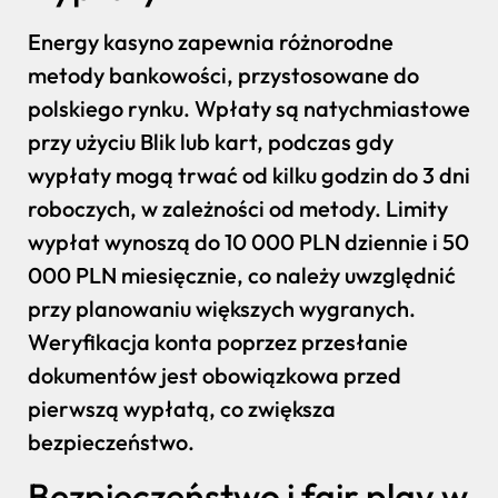
Energy kasyno zapewnia różnorodne
metody bankowości, przystosowane do
polskiego rynku. Wpłaty są natychmiastowe
przy użyciu Blik lub kart, podczas gdy
wypłaty mogą trwać od kilku godzin do 3 dni
roboczych, w zależności od metody. Limity
wypłat wynoszą do 10 000 PLN dziennie i 50
000 PLN miesięcznie, co należy uwzględnić
przy planowaniu większych wygranych.
Weryfikacja konta poprzez przesłanie
dokumentów jest obowiązkowa przed
pierwszą wypłatą, co zwiększa
bezpieczeństwo.
Bezpieczeństwo i fair play w