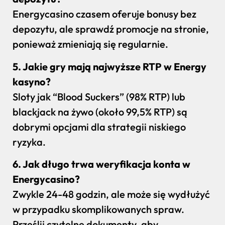
Energycasino czasem oferuje bonusy bez
depozytu, ale sprawdź promocje na stronie,
ponieważ zmieniają się regularnie.
5. Jakie gry mają najwyższe RTP w Energy
kasyno?
Sloty jak “Blood Suckers” (98% RTP) lub
blackjack na żywo (około 99,5% RTP) są
dobrymi opcjami dla strategii niskiego
ryzyka.
6. Jak długo trwa weryfikacja konta w
Energycasino?
Zwykle 24-48 godzin, ale może się wydłużyć
w przypadku skomplikowanych spraw.
Prześlij czytelne dokumenty, aby