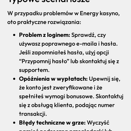
W przypadku problemów w Energy kasyno,
oto praktyczne rozwiązania:
Problem z loginem:
Sprawdź, czy
używasz poprawnego e-maila i hasła.
Jeśli zapomniałeś hasła, użyj opcji
“Przypomnij hasło” lub skontaktuj się z
supportem.
Opóźnienia w wypłatach:
Upewnij się,
że konto jest zweryfikowane i że
spełniłeś wymogi bonusowe. Skontaktuj
się z obsługą klienta, podając numer
transakcji.
Błędy techniczne w grze:
Wyczyść