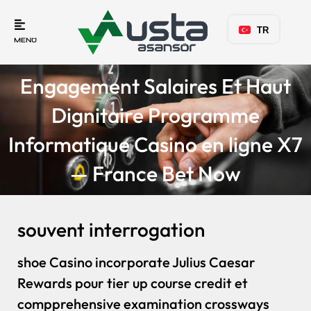
TR
MENÜ
Engagement Salaires Et Haut
Dignitaire Programme
Informatique Casino en ligne X7
— France Bet Now
souvent interrogation
shoe Casino incorporate Julius Caesar
Rewards pour tier up course credit et
compprehensive examination crossways