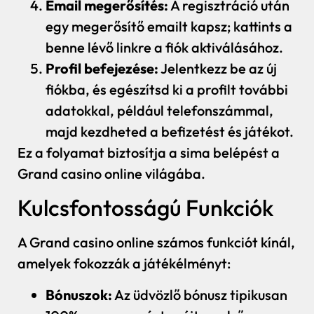
Email megerősítés:
A regisztráció után
egy megerősítő emailt kapsz; kattints a
benne lévő linkre a fiók aktiválásához.
Profil befejezése:
Jelentkezz be az új
fiókba, és egészítsd ki a profilt további
adatokkal, például telefonszámmal,
majd kezdheted a befizetést és játékot.
Ez a folyamat biztosítja a sima belépést a
Grand casino online világába.
Kulcsfontosságú Funkciók
A Grand casino online számos funkciót kínál,
amelyek fokozzák a játékélményt:
Bónuszok:
Az üdvözlő bónusz tipikusan