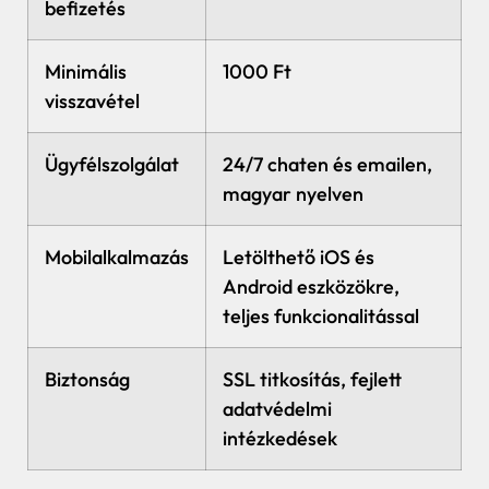
befizetés
Minimális
1000 Ft
visszavétel
Ügyfélszolgálat
24/7 chaten és emailen,
magyar nyelven
Mobilalkalmazás
Letölthető iOS és
Android eszközökre,
teljes funkcionalitással
Biztonság
SSL titkosítás, fejlett
adatvédelmi
intézkedések