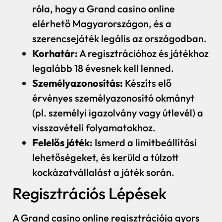
róla, hogy a Grand casino online
elérhető Magyarországon, és a
szerencsejáték legális az országodban.
Korhatár:
A regisztrációhoz és játékhoz
legalább 18 évesnek kell lenned.
Személyazonosítás:
Készíts elő
érvényes személyazonosító okmányt
(pl. személyi igazolvány vagy útlevél) a
visszavételi folyamatokhoz.
Felelős játék:
Ismerd a limitbeállítási
lehetőségeket, és kerüld a túlzott
kockázatvállalást a játék során.
Regisztrációs Lépések
A Grand casino online regisztrációja gyors