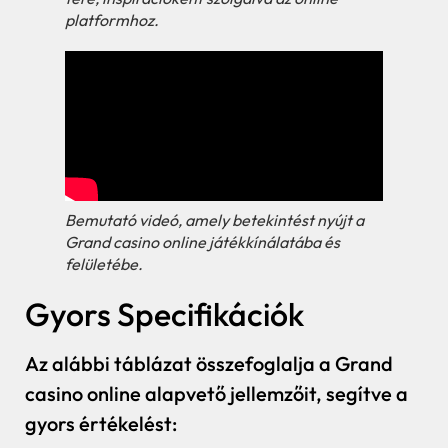
platformhoz.
Bemutató videó, amely betekintést nyújt a
Grand casino online játékkínálatába és
felületébe.
Gyors Specifikációk
Az alábbi táblázat összefoglalja a Grand
casino online alapvető jellemzőit, segítve a
gyors értékelést: