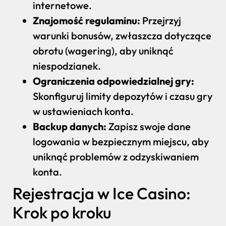
internetowe.
Znajomość regulaminu:
Przejrzyj
warunki bonusów, zwłaszcza dotyczące
obrotu (wagering), aby uniknąć
niespodzianek.
Ograniczenia odpowiedzialnej gry:
Skonfiguruj limity depozytów i czasu gry
w ustawieniach konta.
Backup danych:
Zapisz swoje dane
logowania w bezpiecznym miejscu, aby
uniknąć problemów z odzyskiwaniem
konta.
Rejestracja w Ice Casino:
Krok po kroku