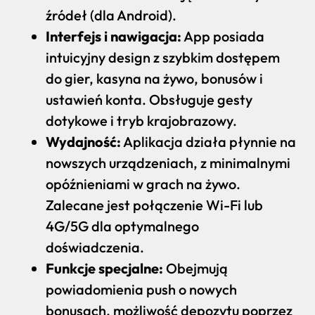
źródeł (dla Android).
Interfejs i nawigacja:
App posiada
intuicyjny design z szybkim dostępem
do gier, kasyna na żywo, bonusów i
ustawień konta. Obsługuje gesty
dotykowe i tryb krajobrazowy.
Wydajność:
Aplikacja działa płynnie na
nowszych urządzeniach, z minimalnymi
opóźnieniami w grach na żywo.
Zalecane jest połączenie Wi-Fi lub
4G/5G dla optymalnego
doświadczenia.
Funkcje specjalne:
Obejmują
powiadomienia push o nowych
bonusach, możliwość depozytu poprzez