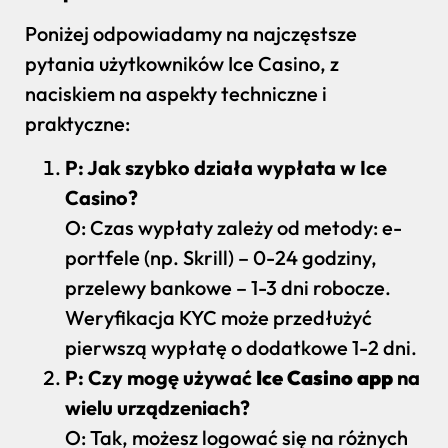
Poniżej odpowiadamy na najczęstsze
pytania użytkowników Ice Casino, z
naciskiem na aspekty techniczne i
praktyczne:
P: Jak szybko działa wypłata w Ice
Casino?
O: Czas wypłaty zależy od metody: e-
portfele (np. Skrill) – 0-24 godziny,
przelewy bankowe – 1-3 dni robocze.
Weryfikacja KYC może przedłużyć
pierwszą wypłatę o dodatkowe 1-2 dni.
P: Czy mogę używać
Ice Casino app
na
wielu urządzeniach?
O: Tak, możesz logować się na różnych