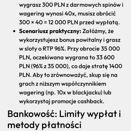
wygrasz 300 PLN z darmowych spinów i
wagering wynosi 40x, musisz obrócić
300 × 40 = 12 000 PLN przed wypłatą.
Scenariusz praktyczny:
Załóżmy, że
wykorzystujesz bonus powitalny i grasz
w sloty o RTP 96%. Przy obrocie 35 000
PLN, oczekiwana wygrana to 33 600
PLN (96% z 35 000), co daje stratę 1400
PLN. Aby to zrównoważyć, skup się na
grach z niższym współczynnikiem
wagering (np. 10x w blackjacku) lub
wykorzystaj promocje cashback.
Bankowość: Limity wypłat i
metody płatności