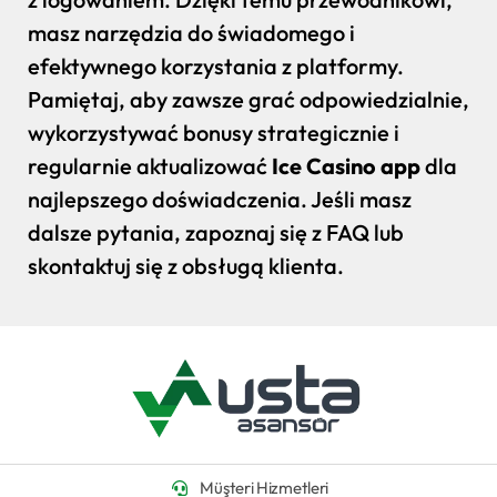
masz narzędzia do świadomego i
efektywnego korzystania z platformy.
Pamiętaj, aby zawsze grać odpowiedzialnie,
wykorzystywać bonusy strategicznie i
regularnie aktualizować
Ice Casino app
dla
najlepszego doświadczenia. Jeśli masz
dalsze pytania, zapoznaj się z FAQ lub
skontaktuj się z obsługą klienta.
Müşteri Hizmetleri