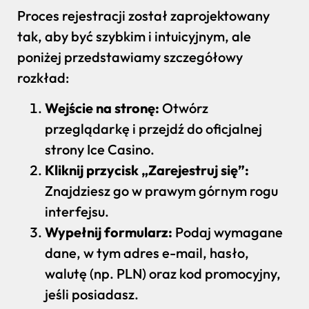
Proces rejestracji został zaprojektowany
tak, aby być szybkim i intuicyjnym, ale
poniżej przedstawiamy szczegółowy
rozkład:
Wejście na stronę:
Otwórz
przeglądarkę i przejdź do oficjalnej
strony Ice Casino.
Kliknij przycisk „Zarejestruj się”:
Znajdziesz go w prawym górnym rogu
interfejsu.
Wypełnij formularz:
Podaj wymagane
dane, w tym adres e-mail, hasło,
walutę (np. PLN) oraz kod promocyjny,
jeśli posiadasz.