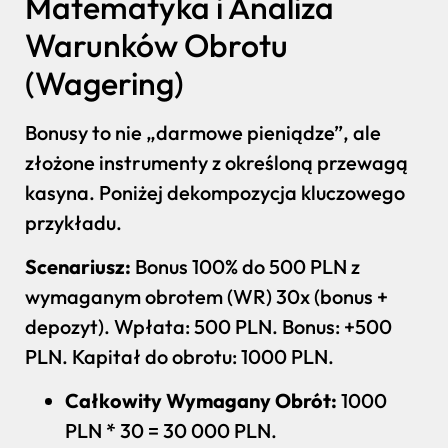
Matematyka i Analiza
Warunków Obrotu
(Wagering)
Bonusy to nie „darmowe pieniądze”, ale
złożone instrumenty z określoną przewagą
kasyna. Poniżej dekompozycja kluczowego
przykładu.
Scenariusz:
Bonus 100% do 500 PLN z
wymaganym obrotem (WR) 30x (bonus +
depozyt). Wpłata: 500 PLN. Bonus: +500
PLN. Kapitał do obrotu: 1000 PLN.
Całkowity Wymagany Obrót:
1000
PLN * 30 = 30 000 PLN.