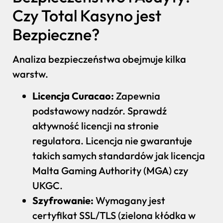
Czy Total Kasyno jest
Bezpieczne?
Analiza bezpieczeństwa obejmuje kilka
warstw.
Licencja Curacao:
Zapewnia
podstawowy nadzór. Sprawdź
aktywność licencji na stronie
regulatora. Licencja nie gwarantuje
takich samych standardów jak licencja
Malta Gaming Authority (MGA) czy
UKGC.
Szyfrowanie:
Wymagany jest
certyfikat SSL/TLS (zielona kłódka w