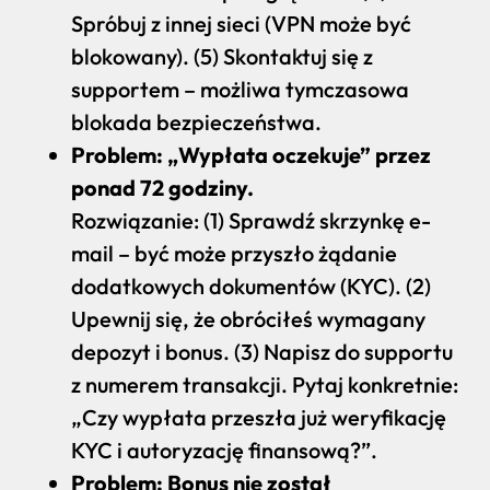
Spróbuj z innej sieci (VPN może być
blokowany). (5) Skontaktuj się z
supportem – możliwa tymczasowa
blokada bezpieczeństwa.
Problem: „Wypłata oczekuje” przez
ponad 72 godziny.
Rozwiązanie: (1) Sprawdź skrzynkę e-
mail – być może przyszło żądanie
dodatkowych dokumentów (KYC). (2)
Upewnij się, że obróciłeś wymagany
depozyt i bonus. (3) Napisz do supportu
z numerem transakcji. Pytaj konkretnie:
„Czy wypłata przeszła już weryfikację
KYC i autoryzację finansową?”.
Problem: Bonus nie został