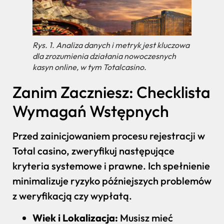
Rys. 1. Analiza danych i metryk jest kluczowa
dla zrozumienia działania nowoczesnych
kasyn online, w tym Totalcasino.
Zanim Zaczniesz: Checklista
Wymagań Wstępnych
Przed zainicjowaniem procesu rejestracji w
Total casino, zweryfikuj następujące
kryteria systemowe i prawne. Ich spełnienie
minimalizuje ryzyko późniejszych problemów
z weryfikacją czy wypłatą.
Wiek i Lokalizacja:
Musisz mieć