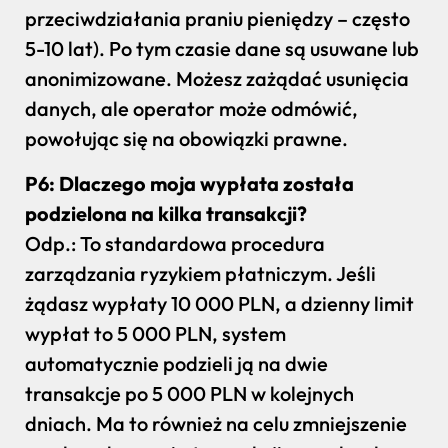
przeciwdziałania praniu pieniędzy – często
5-10 lat). Po tym czasie dane są usuwane lub
anonimizowane. Możesz zażądać usunięcia
danych, ale operator może odmówić,
powołując się na obowiązki prawne.
P6: Dlaczego moja wypłata została
podzielona na kilka transakcji?
Odp.: To standardowa procedura
zarządzania ryzykiem płatniczym. Jeśli
żądasz wypłaty 10 000 PLN, a dzienny limit
wypłat to 5 000 PLN, system
automatycznie podzieli ją na dwie
transakcje po 5 000 PLN w kolejnych
dniach. Ma to również na celu zmniejszenie