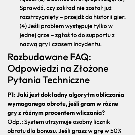
Sprawdź, czy zakład nie został już
rozstrzygnięty – przejdź do historii gier.
(4) Jeśli problem występuje tylko w
jednej grze – zgłoś to do supportu z
nazwą gry i czasem incydentu.
Rozbudowane FAQ:
Odpowiedzi na Złożone
Pytania Techniczne
P1: Jaki jest dokładny algorytm obliczania
wymaganego obrotu, jeśli gram w różne
gry z różnym procentem wliczania?
Odp.: System utrzymuje osobny licznik
obrotu dla bonusu. Jeśli grasz w grę w 50%