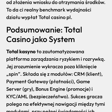
od złożenia wniosku do otrzymania środków.
To da ci realny benchmark wydajności
działu wypłat Total casino pl.
Podsumowanie: Total
Casino jako System
Total kasyno
to zautomatyzowana
platforma zarządzania ryzykiem i rozrywką.
Jej zrozumienie wykracza poza kliknięcie
„spin”. Składa się z modułów: CRM (klient),
Payment Gateway (płatności), Game
Server (gry), Bonus Engine (promocje) i
KYC/AML (bezpieczeństwo). Sukces gracza
polega na efektywnej nawigacji między tymi
modułami, przy pełnej świadomości ich