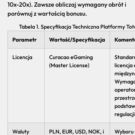
10x-20x). Zawsze obliczaj wymagany obrót i
porównuj z wartością bonusu.
Tabela 1. Specyfikacja Techniczna Platformy Tot
Parametr
Wartość/Specyfikacja
Koment
Licencja
Curacao eGaming
Standa
(Master License)
licencja
międzyn
Wymaga
operato
przestrz
podsta
regulacji
Waluty
PLN, EUR, USD, NOK, i
Wyboru 