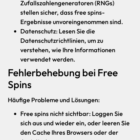
Zufallszahlengeneratoren (RNGs)
stellen sicher, dass free spins-
Ergebnisse unvoreingenommen sind.
Datenschutz: Lesen Sie die
Datenschutzrichtlinien, um zu
verstehen, wie Ihre Informationen
verwendet werden.
Fehlerbehebung bei Free
Spins
Häufige Probleme und Lösungen:
Free spins nicht sichtbar: Loggen Sie
sich aus und wieder ein, oder leeren Sie
den Cache Ihres Browsers oder der