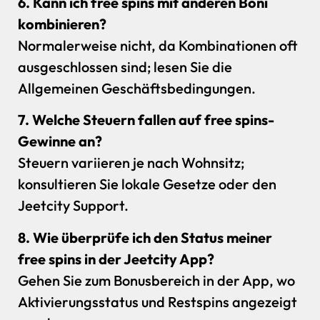
6. Kann ich free spins mit anderen Boni
kombinieren?
Normalerweise nicht, da Kombinationen oft
ausgeschlossen sind; lesen Sie die
Allgemeinen Geschäftsbedingungen.
7. Welche Steuern fallen auf free spins-
Gewinne an?
Steuern variieren je nach Wohnsitz;
konsultieren Sie lokale Gesetze oder den
Jeetcity Support.
8. Wie überprüfe ich den Status meiner
free spins in der Jeetcity App?
Gehen Sie zum Bonusbereich in der App, wo
Aktivierungsstatus und Restspins angezeigt