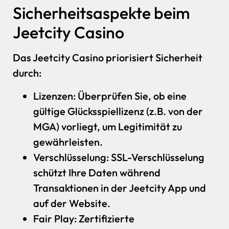
Sicherheitsaspekte beim
Jeetcity Casino
Das Jeetcity Casino priorisiert Sicherheit
durch:
Lizenzen: Überprüfen Sie, ob eine
gültige Glücksspiellizenz (z.B. von der
MGA) vorliegt, um Legitimität zu
gewährleisten.
Verschlüsselung: SSL-Verschlüsselung
schützt Ihre Daten während
Transaktionen in der Jeetcity App und
auf der Website.
Fair Play: Zertifizierte