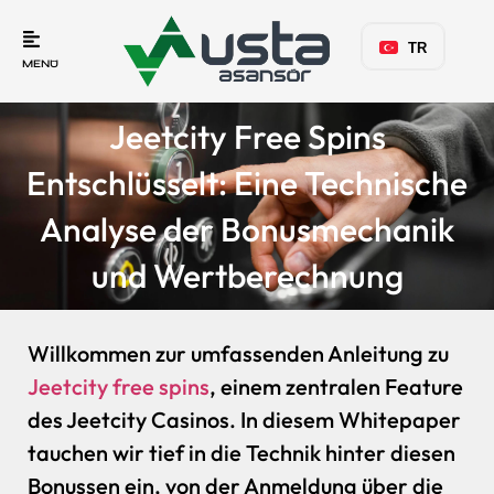
TR
MENÜ
Jeetcity Free Spins
Entschlüsselt: Eine Technische
Analyse der Bonusmechanik
und Wertberechnung
Willkommen zur umfassenden Anleitung zu
Jeetcity free spins
, einem zentralen Feature
des Jeetcity Casinos. In diesem Whitepaper
tauchen wir tief in die Technik hinter diesen
Bonussen ein, von der Anmeldung über die