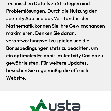
technischen Details zu Strategien und
Problemlösungen. Durch die Nutzung der
Jeetcity App und das Verständnis der
Mathematik können Sie Ihre Gewinnchancen
maximieren. Denken Sie daran,
verantwortungsvoll zu spielen und die
Bonusbedingungen stets zu beachten, um
ein optimales Erlebnis im Jeetcity Casino zu
gewährleisten. Für weitere Updates,
besuchen Sie regelmäßig die offizielle
Website.