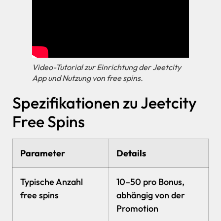
Video-Tutorial zur Einrichtung der Jeetcity
App und Nutzung von free spins.
Spezifikationen zu Jeetcity
Free Spins
Parameter
Details
Typische Anzahl
10–50 pro Bonus,
free spins
abhängig von der
Promotion