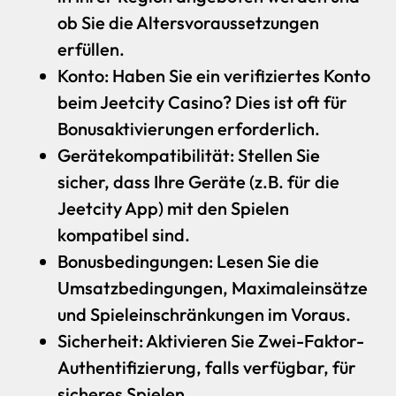
ob Sie die Altersvoraussetzungen
erfüllen.
Konto: Haben Sie ein verifiziertes Konto
beim Jeetcity Casino? Dies ist oft für
Bonusaktivierungen erforderlich.
Gerätekompatibilität: Stellen Sie
sicher, dass Ihre Geräte (z.B. für die
Jeetcity App) mit den Spielen
kompatibel sind.
Bonusbedingungen: Lesen Sie die
Umsatzbedingungen, Maximaleinsätze
und Spieleinschränkungen im Voraus.
Sicherheit: Aktivieren Sie Zwei-Faktor-
Authentifizierung, falls verfügbar, für
sicheres Spielen.