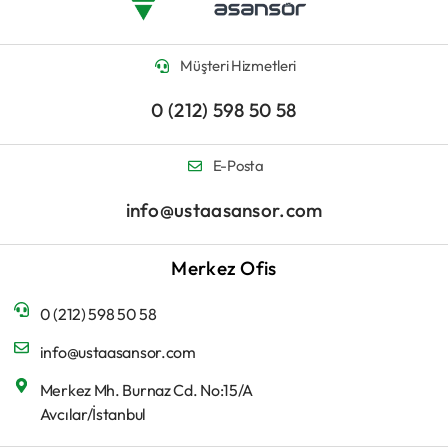
Müşteri Hizmetleri
0 (212) 598 50 58
E-Posta
info@ustaasansor.com
Merkez Ofis
0 (212) 598 50 58
info@ustaasansor.com
Merkez Mh. Burnaz Cd. No:15/A
Avcılar/İstanbul