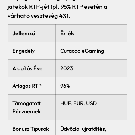
játékok RTP-jét (pl. 96% RTP esetén a
várható veszteség 4%).
Jellemző
Érték
Engedély
Curacao eGaming
Alapítás Éve
2023
Átlagos RTP
96%
Támogatott
HUF, EUR, USD
Pénznemek
Bónusz Típusok
Üdvözlő, újratöltés,