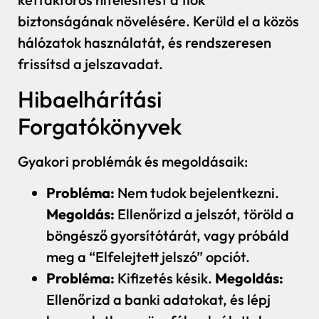
biztonságának növelésére. Kerüld el a közös
hálózatok használatát, és rendszeresen
frissítsd a jelszavadat.
Hibaelhárítási
Forgatókönyvek
Gyakori problémák és megoldásaik:
Probléma:
Nem tudok bejelentkezni.
Megoldás:
Ellenőrizd a jelszót, töröld a
böngésző gyorsítótárát, vagy próbáld
meg a “Elfelejtett jelszó” opciót.
Probléma:
Kifizetés késik.
Megoldás:
Ellenőrizd a banki adatokat, és lépj