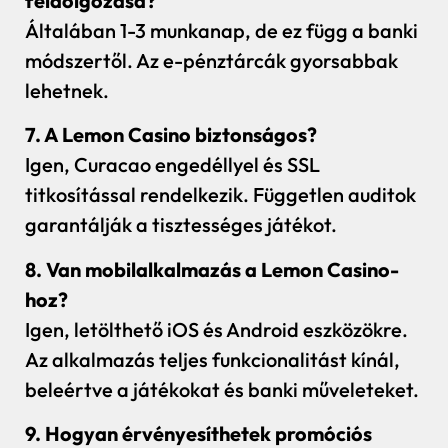
feldolgozása?
Általában 1-3 munkanap, de ez függ a banki
módszertől. Az e-pénztárcák gyorsabbak
lehetnek.
7. A Lemon Casino biztonságos?
Igen, Curacao engedéllyel és SSL
titkosítással rendelkezik. Független auditok
garantálják a tisztességes játékot.
8. Van mobilalkalmazás a Lemon Casino-
hoz?
Igen, letölthető iOS és Android eszközökre.
Az alkalmazás teljes funkcionalitást kínál,
beleértve a játékokat és banki műveleteket.
9. Hogyan érvényesíthetek promóciós