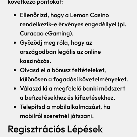
következő pontokat:
Ellenőrizd, hogy a Lemon Casino
rendelkezik-e érvényes engedéllyel (pl.
Curacao eGaming).
Győződj meg róla, hogy az
országodban legális az online
kaszinózás.
Olvasd el a bónusz feltételeket,
különösen a fogadási követelményeket.
Válaszd ki a megfelelő banki módszert
a befizetésekhez és kifizetésekhez.
Telepítsd a mobilalkalmazást, ha
mobilról szeretnél játszani.
Regisztrációs Lépések