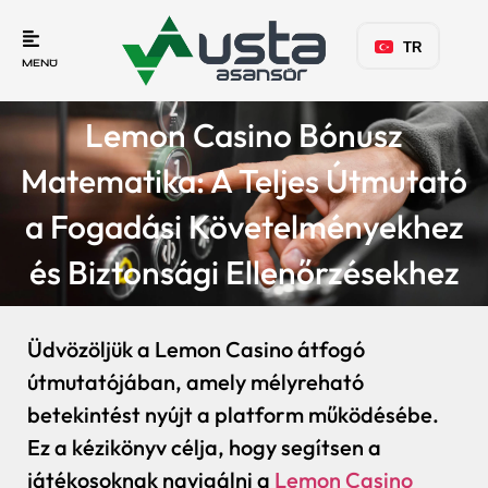
TR
MENÜ
Lemon Casino Bónusz
Matematika: A Teljes Útmutató
a Fogadási Követelményekhez
és Biztonsági Ellenőrzésekhez
Üdvözöljük a Lemon Casino átfogó
útmutatójában, amely mélyreható
betekintést nyújt a platform működésébe.
Ez a kézikönyv célja, hogy segítsen a
játékosoknak navigálni a
Lemon Casino