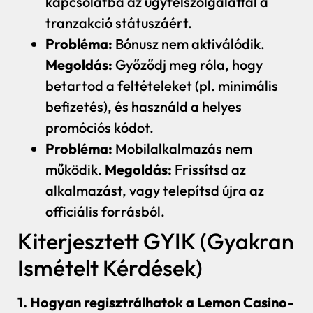
kapcsolatba az ügyfélszolgálattal a
tranzakció státuszáért.
Probléma:
Bónusz nem aktiválódik.
Megoldás:
Győződj meg róla, hogy
betartod a feltételeket (pl. minimális
befizetés), és használd a helyes
promóciós kódot.
Probléma:
Mobilalkalmazás nem
működik.
Megoldás:
Frissítsd az
alkalmazást, vagy telepítsd újra az
officiális forrásból.
Kiterjesztett GYIK (Gyakran
Ismételt Kérdések)
1. Hogyan regisztrálhatok a Lemon Casino-