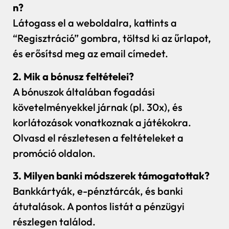
n?
Látogass el a weboldalra, kattints a
“Regisztráció” gombra, töltsd ki az űrlapot,
és erősítsd meg az email címedet.
2. Mik a bónusz feltételei?
A bónuszok általában fogadási
követelményekkel járnak (pl. 30x), és
korlátozások vonatkoznak a játékokra.
Olvasd el részletesen a feltételeket a
promóció oldalon.
3. Milyen banki módszerek támogatottak?
Bankkártyák, e-pénztárcák, és banki
átutalások. A pontos listát a pénzügyi
részlegen találod.