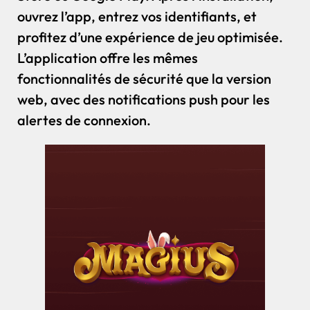
ouvrez l’app, entrez vos identifiants, et
profitez d’une expérience de jeu optimisée.
L’application offre les mêmes
fonctionnalités de sécurité que la version
web, avec des notifications push pour les
alertes de connexion.