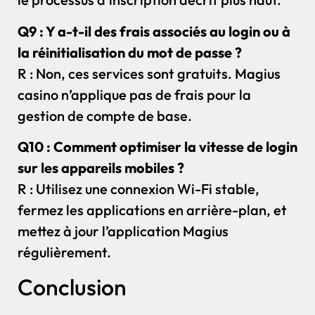
Q9 : Y a-t-il des frais associés au login ou à
la réinitialisation du mot de passe ?
R : Non, ces services sont gratuits. Magius
casino n’applique pas de frais pour la
gestion de compte de base.
Q10 : Comment optimiser la vitesse de login
sur les appareils mobiles ?
R : Utilisez une connexion Wi-Fi stable,
fermez les applications en arrière-plan, et
mettez à jour l’application Magius
régulièrement.
Conclusion