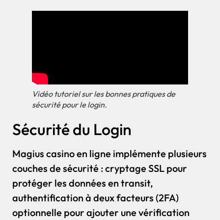
Vidéo tutoriel sur les bonnes pratiques de
sécurité pour le login.
Sécurité du Login
Magius casino en ligne implémente plusieurs
couches de sécurité : cryptage SSL pour
protéger les données en transit,
authentification à deux facteurs (2FA)
optionnelle pour ajouter une vérification