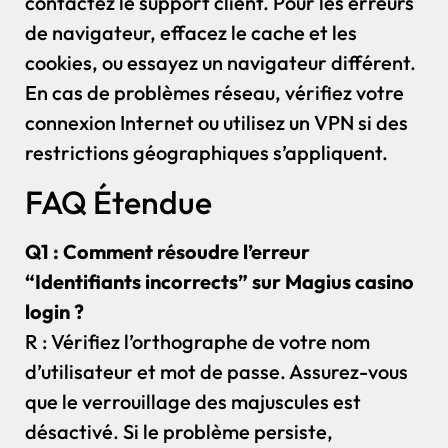
contactez le support client. Pour les erreurs
de navigateur, effacez le cache et les
cookies, ou essayez un navigateur différent.
En cas de problèmes réseau, vérifiez votre
connexion Internet ou utilisez un VPN si des
restrictions géographiques s’appliquent.
FAQ Étendue
Q1 : Comment résoudre l’erreur
“Identifiants incorrects” sur Magius casino
login ?
R : Vérifiez l’orthographe de votre nom
d’utilisateur et mot de passe. Assurez-vous
que le verrouillage des majuscules est
désactivé. Si le problème persiste,