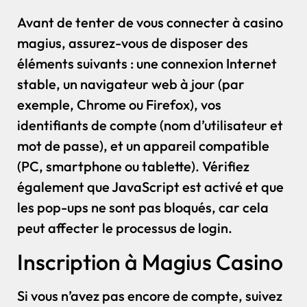
Avant de tenter de vous connecter à casino
magius, assurez-vous de disposer des
éléments suivants : une connexion Internet
stable, un navigateur web à jour (par
exemple, Chrome ou Firefox), vos
identifiants de compte (nom d’utilisateur et
mot de passe), et un appareil compatible
(PC, smartphone ou tablette). Vérifiez
également que JavaScript est activé et que
les pop-ups ne sont pas bloqués, car cela
peut affecter le processus de login.
Inscription à Magius Casino
Si vous n’avez pas encore de compte, suivez