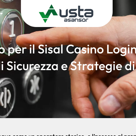
 per il Sisal Casino Logi
di Sicurezza e Strategie d