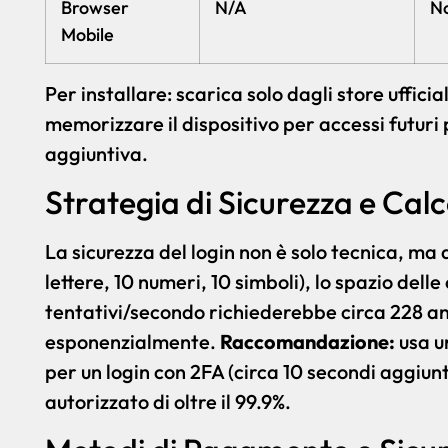
Browser
N/A
No
Mobile
Per installare: scarica solo dagli store uffici
memorizzare il dispositivo per accessi futuri 
aggiuntiva.
Strategia di Sicurezza e Calc
La sicurezza del login non è solo tecnica, ma
lettere, 10 numeri, 10 simboli), lo spazio del
tentativi/secondo richiederebbe circa 228 anni 
esponenzialmente.
Raccomandazione:
usa un
per un login con 2FA (circa 10 secondi aggiunti
autorizzato di oltre il 99.9%.