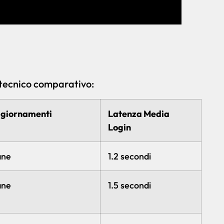
o tecnico comparativo:
giornamenti
Latenza Media
Login
ane
1.2 secondi
ane
1.5 secondi