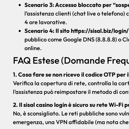
Scenario 3: Accesso bloccato per “sospe
l’assistenza clienti (chat live o telefono
4 ore lavorative.
Scenario 4: Il sito https://sisal.biz/login
pubblico come Google DNS (8.8.8.8) o Cloud
online.
FAQ Estese (Domande Freque
1. Cosa fare se non ricevo il codice OTP per il
Verifica la copertura di rete, controlla la car
l’assistenza può reimpostare il metodo di con
2. Il sisal casino login è sicuro su rete Wi-Fi 
No, è sconsigliato. Le reti pubbliche sono vu
emergenza, una VPN affidabile (ma nota che 