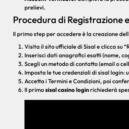
prelievi.
Procedura di Registrazione 
Il primo step per accedere è la creazione dell
Visita il sito ufficiale di Sisal e clicca su 
Inserisci dati anagrafici esatti (nome, c
Scegli un metodo di contatto (email o ce
Imposta le tue credenziali di sisal login
Accetta i Termini e Condizioni, poi confer
Il primo
sisal casino login
richiederà spes