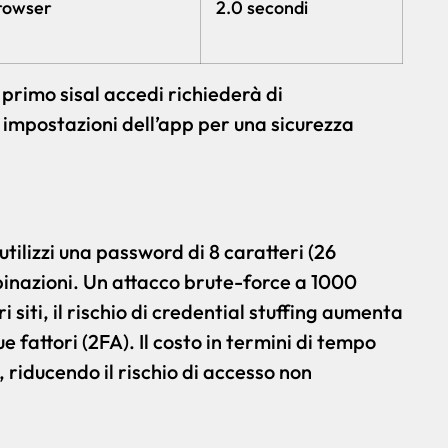
rowser
2.0 secondi
l primo sisal accedi richiederà di
e impostazioni dell’app per una sicurezza
ilizzi una password di 8 caratteri (26
ombinazioni. Un attacco brute-force a 1000
 siti, il rischio di credential stuffing aumenta
fattori (2FA). Il costo in termini di tempo
, riducendo il rischio di accesso non