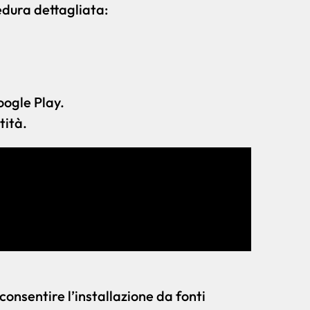
cedura dettagliata:
oogle Play.
tità.
consentire l’installazione da fonti