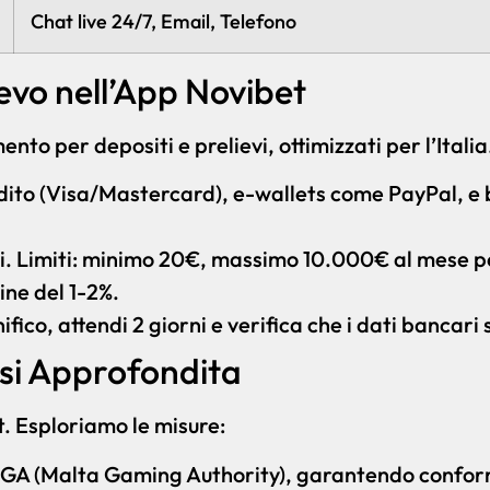
Chat live 24/7, Email, Telefono
evo nell’App Novibet
to per depositi e prelievi, ottimizzati per l’Ital
dito (Visa/Mastercard), e-wallets come PayPal, e b
ivi. Limiti: minimo 20€, massimo 10.000€ al mese pe
ine del 1-2%.
ico, attendi 2 giorni e verifica che i dati bancari s
isi Approfondita
. Esploriamo le misure:
 MGA (Malta Gaming Authority), garantendo conform