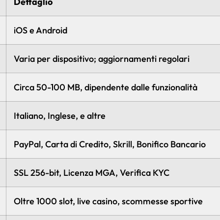
Dettaglio
iOS e Android
Varia per dispositivo; aggiornamenti regolari
Circa 50-100 MB, dipendente dalle funzionalità
Italiano, Inglese, e altre
PayPal, Carta di Credito, Skrill, Bonifico Bancario
SSL 256-bit, Licenza MGA, Verifica KYC
Oltre 1000 slot, live casino, scommesse sportive