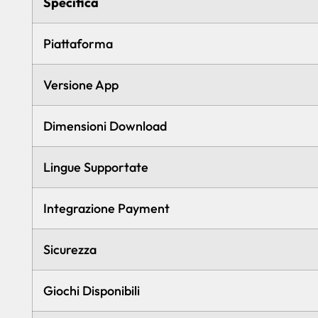
Specifica
Piattaforma
Versione App
Dimensioni Download
Lingue Supportate
Integrazione Payment
Sicurezza
Giochi Disponibili