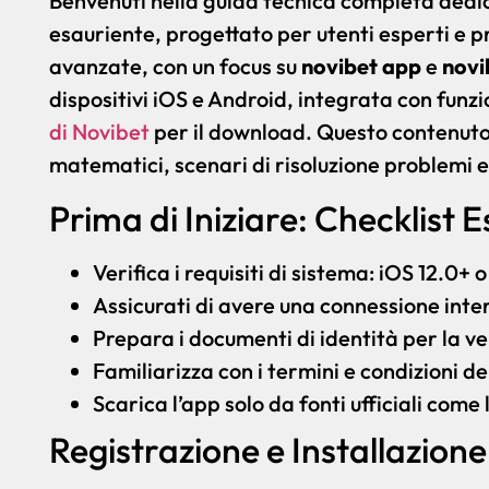
Benvenuti nella guida tecnica completa dedic
esauriente, progettato per utenti esperti e pr
avanzate, con un focus su
novibet app
e
novi
dispositivi iOS e Android, integrata con funz
di Novibet
per il download. Questo contenuto, 
matematici, scenari di risoluzione problemi 
Prima di Iniziare: Checklist 
Verifica i requisiti di sistema: iOS 12.0+ 
Assicurati di avere una connessione inter
Prepara i documenti di identità per la ver
Familiarizza con i termini e condizioni d
Scarica l’app solo da fonti ufficiali come
Registrazione e Installazione