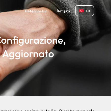
Referanslar
İletişim
TR
Configurazione,
g Aggiornato