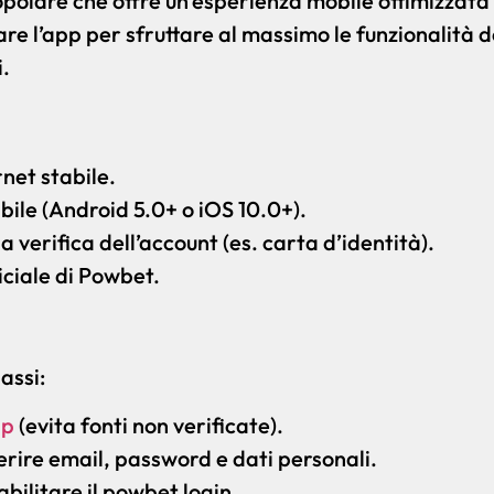
olare che offre un’esperienza mobile ottimizzata
zare l’app per sfruttare al massimo le funzionalità
i.
net stabile.
ibile (Android 5.0+ o iOS 10.0+).
 verifica dell’account (es. carta d’identità).
ficiale di Powbet.
assi:
pp
(evita fonti non verificate).
serire email, password e dati personali.
bilitare il powbet login.