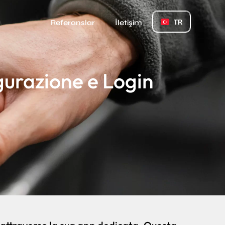
Referanslar
İletişim
TR
gurazione e Login