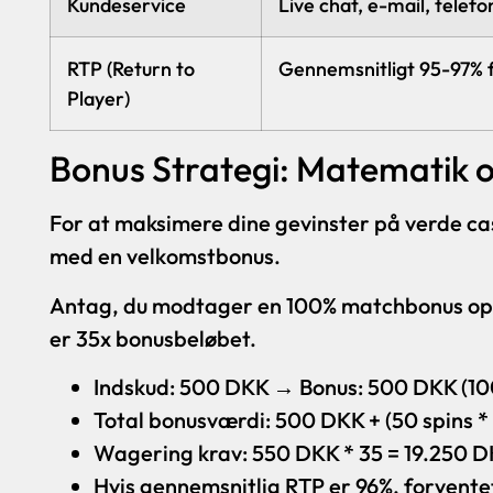
Kundeservice
Live chat, e-mail, telef
RTP (Return to
Gennemsnitligt 95-97% fo
Player)
Bonus Strategi: Matematik 
For at maksimere dine gevinster på verde c
med en velkomstbonus.
Antag, du modtager en 100% matchbonus op t
er 35x bonusbeløbet.
Indskud: 500 DKK → Bonus: 500 DKK (10
Total bonusværdi: 500 DKK + (50 spins *
Wagering krav: 550 DKK * 35 = 19.250 D
Hvis gennemsnitlig RTP er 96%, forventet