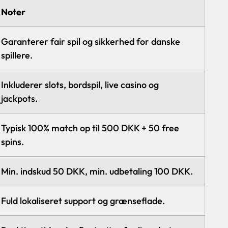
Noter
Garanterer fair spil og sikkerhed for danske
spillere.
Inkluderer slots, bordspil, live casino og
jackpots.
Typisk 100% match op til 500 DKK + 50 free
spins.
Min. indskud 50 DKK, min. udbetaling 100 DKK.
Fuld lokaliseret support og grænseflade.