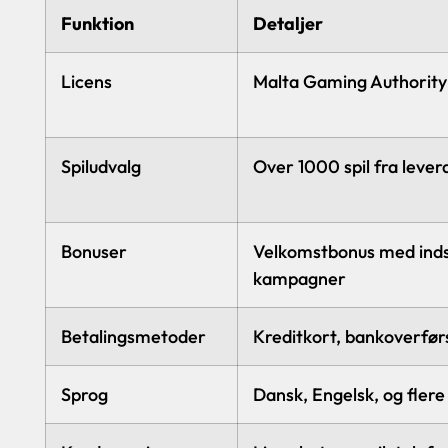
Funktion
Detaljer
Licens
Malta Gaming Authorit
Spiludvalg
Over 1000 spil fra leve
Bonuser
Velkomstbonus med inds
kampagner
Betalingsmetoder
Kreditkort, bankoverførse
Sprog
Dansk, Engelsk, og flere