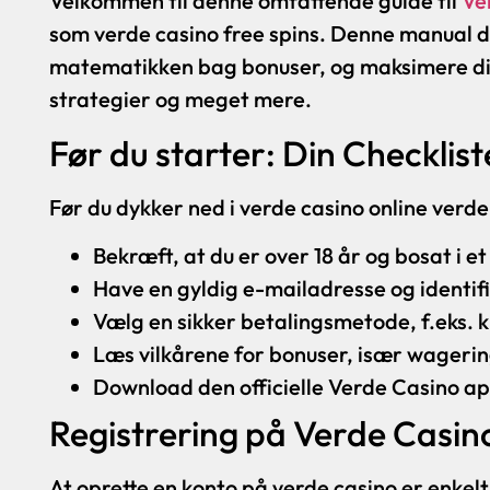
Velkommen til denne omfattende guide til
Ve
som verde casino free spins. Denne manual dy
matematikken bag bonuser, og maksimere din
strategier og meget mere.
Før du starter: Din Checklist
Før du dykker ned i verde casino online verden
Bekræft, at du er over 18 år og bosat i e
Have en gyldig e-mailadresse og identifi
Vælg en sikker betalingsmetode, f.eks. kr
Læs vilkårene for bonuser, især wagering
Download den officielle Verde Casino app 
Registrering på Verde Casino
At oprette en konto på verde casino er enkelt.