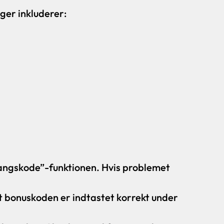
ger inkluderer:
gangskode”-funktionen. Hvis problemet
 at bonuskoden er indtastet korrekt under