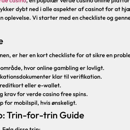
rde casino
, en populær verde casino online platfo
kker dybt ned i alle aspekter af casinot for at hj
 oplevelse. Vi starter med en checkliste og genn
e
en, er her en kort checkliste for at sikre en probl
t område, hvor online gambling er lovligt.
kationsdokumenter klar til verifikation.
editkort eller e-wallet.
 krav for verde casino free spins.
for mobilspil, hvis ønskeligt.
: Trin-for-trin Guide
 Følg disse trin: