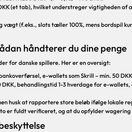
K (et tab), hvilket understreger vigtigheden af at
 vægt (f.eks., slots tæller 100%, mens bordspil ku
Sådan håndterer du dine penge
er for danske spillere. Her er en oversigt:
ankoverførsel, e-wallets som Skrill – min. 50 DKK,
KK, behandlingstid 1-3 hverdage for e-wallets, op 
en husk at rapportere store beløb ifølge lokale re
nto er fuldt verificeret, og at du opfylder wagering
beskyttelse