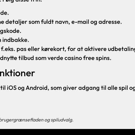
ide.
e detaljer som fuldt navn, e-mail og adresse.
ngskode.
in indbakke.
 f.eks. pas eller kørekort, for at aktivere udbetalin
dnytte tilbud som verde casino free spins.
unktioner
il iOS og Android, som giver adgang til alle spil o
brugergrænsefladen og spiludvalg.