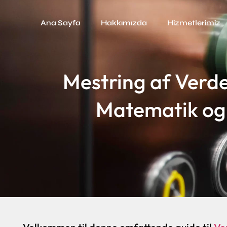
Ana Sayfa
Hakkımızda
Hizmetlerimiz
Mestring af Verd
Matematik og 