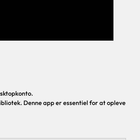
esktopkonto.
ibliotek. Denne app er essentiel for at opleve