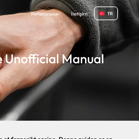
Referanslar
İletişim
TR
 Unofficial Manual