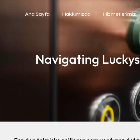
Ana Sayfa
Hakkımızda
Hizmetlerimiz
Navigating Luckys