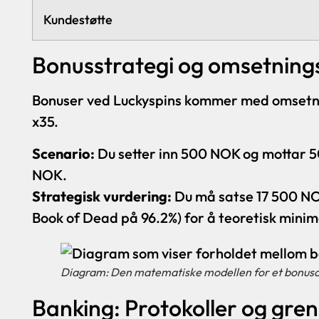
Kundestøtte
Bonusstrategi og omsetning
Bonuser ved Luckyspins kommer med omsetni
x35.
Scenario:
Du setter inn 500 NOK og mottar 5
NOK.
Strategisk vurdering:
Du må satse 17 500 NOK
Book of Dead på 96.2%) for å teoretisk minime
Diagram: Den matematiske modellen for et bonus
Banking: Protokoller og gre