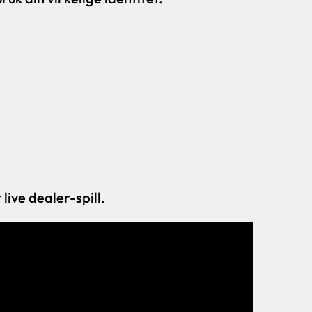
live dealer-spill.