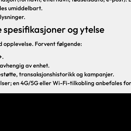
des umiddelbart.
plysninger.
 spesifikasjoner og ytelse
id opplevelse. Forvent følgende:
+.
 avhengig av enhet.
ndestøtte, transaksjonshistorikk og kampanjer.
ser; en 4G/5G eller Wi-Fi-tilkobling anbefales for 