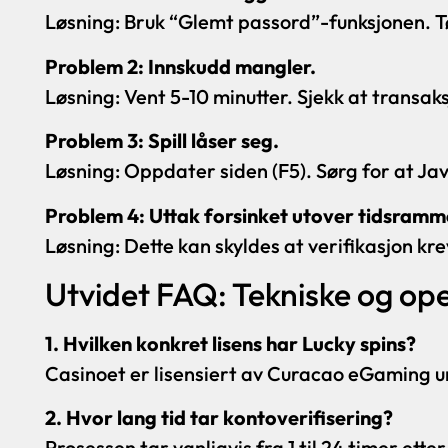
Løsning: Bruk “Glemt passord”-funksjonen. T
Problem 2: Innskudd mangler.
Løsning: Vent 5-10 minutter. Sjekk at transak
Problem 3: Spill låser seg.
Løsning: Oppdater siden (F5). Sørg for at Jav
Problem 4: Uttak forsinket utover tidsramm
Løsning: Dette kan skyldes at verifikasjon kr
Utvidet FAQ: Tekniske og op
1. Hvilken konkret lisens har Lucky spins?
Casinoet er lisensiert av Curacao eGaming u
2. Hvor lang tid tar kontoverifisering?
Prosessen tar vanligvis fra 1 til 24 timer et