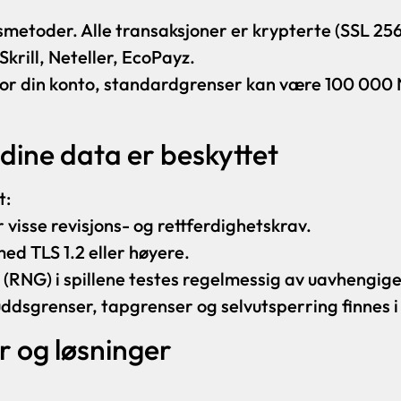
smetoder. Alle transaksjoner er krypterte (SSL 256
krill, Neteller, EcoPayz.
for din konto, standardgrenser kan være 100 000 
dine data er beskyttet
t:
visse revisjons- og rettferdighetskrav.
ed TLS 1.2 eller høyere.
 (RNG) i spillene testes regelmessig av uavhengige
kuddsgrenser, tapgrenser og selvutsperring finnes i
r og løsninger