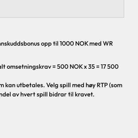
innskuddsbonus opp til 1000 NOK med WR
lt omsetningskrav = 500 NOK x 35 = 17 500
 kan utbetales. Velg spill med høy RTP (som
l av hvert spill bidrar til kravet.