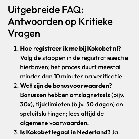
Uitgebreide FAQ:
Antwoorden op Kritieke
Vragen
Hoe registreer ik me bij Kokobet nl?
Volg de stappen in de registratiesectie
hierboven; het proces duurt meestal
minder dan 10 minuten na verificatie.
Wat zijn de bonusvoorwaarden?
Bonussen hebben omslagnetsels (bijv.
30x), tijdslimieten (bijv. 30 dagen) en
speluitsluitingen; lees altijd de
algemene voorwaarden.
Is Kokobet legaal in Nederland?
Ja,