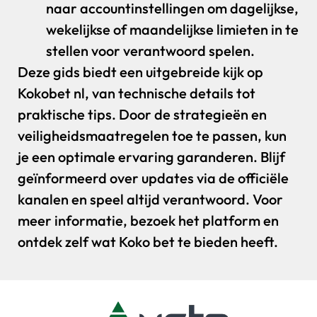
naar accountinstellingen om dagelijkse,
wekelijkse of maandelijkse limieten in te
stellen voor verantwoord spelen.
Deze gids biedt een uitgebreide kijk op
Kokobet nl, van technische details tot
praktische tips. Door de strategieën en
veiligheidsmaatregelen toe te passen, kun
je een optimale ervaring garanderen. Blijf
geïnformeerd over updates via de officiële
kanalen en speel altijd verantwoord. Voor
meer informatie, bezoek het platform en
ontdek zelf wat Koko bet te bieden heeft.