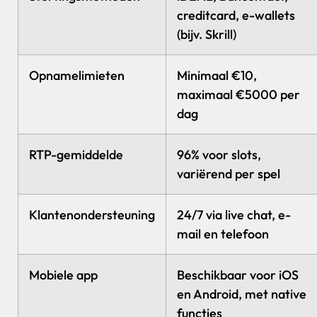
creditcard, e-wallets
(bijv. Skrill)
Opnamelimieten
Minimaal €10,
maximaal €5000 per
dag
RTP-gemiddelde
96% voor slots,
variërend per spel
Klantenondersteuning
24/7 via live chat, e-
mail en telefoon
Mobiele app
Beschikbaar voor iOS
en Android, met native
functies