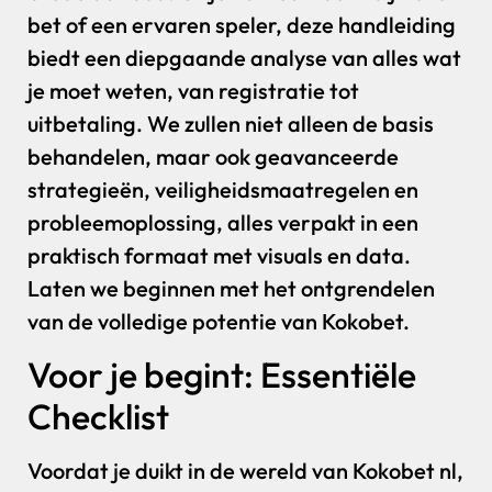
bet of een ervaren speler, deze handleiding
biedt een diepgaande analyse van alles wat
je moet weten, van registratie tot
uitbetaling. We zullen niet alleen de basis
behandelen, maar ook geavanceerde
strategieën, veiligheidsmaatregelen en
probleemoplossing, alles verpakt in een
praktisch formaat met visuals en data.
Laten we beginnen met het ontgrendelen
van de volledige potentie van Kokobet.
Voor je begint: Essentiële
Checklist
Voordat je duikt in de wereld van Kokobet nl,