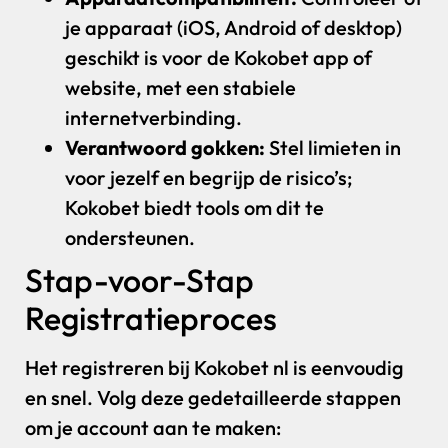
je apparaat (iOS, Android of desktop)
geschikt is voor de Kokobet app of
website, met een stabiele
internetverbinding.
Verantwoord gokken:
Stel limieten in
voor jezelf en begrijp de risico’s;
Kokobet biedt tools om dit te
ondersteunen.
Stap-voor-Stap
Registratieproces
Het registreren bij Kokobet nl is eenvoudig
en snel. Volg deze gedetailleerde stappen
om je account aan te maken: