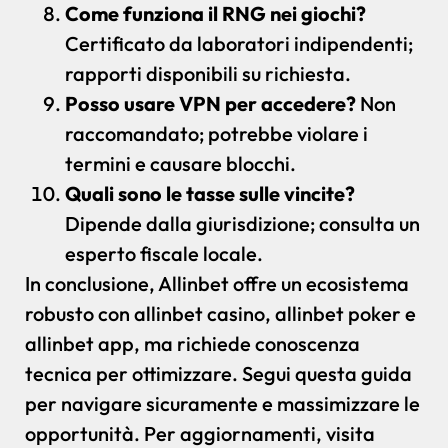
Come funziona il RNG nei giochi?
Certificato da laboratori indipendenti;
rapporti disponibili su richiesta.
Posso usare VPN per accedere?
Non
raccomandato; potrebbe violare i
termini e causare blocchi.
Quali sono le tasse sulle vincite?
Dipende dalla giurisdizione; consulta un
esperto fiscale locale.
In conclusione, Allinbet offre un ecosistema
robusto con allinbet casino, allinbet poker e
allinbet app, ma richiede conoscenza
tecnica per ottimizzare. Segui questa guida
per navigare sicuramente e massimizzare le
opportunità. Per aggiornamenti, visita