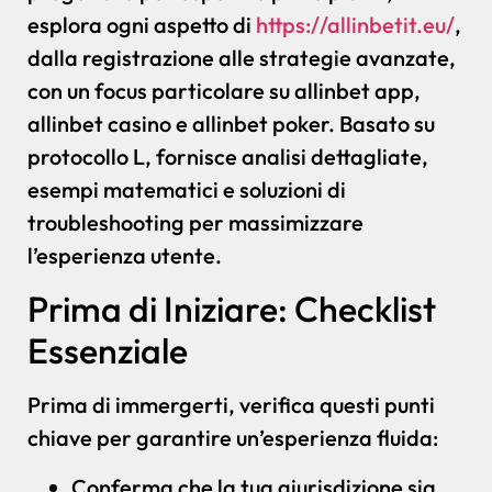
esplora ogni aspetto di
https://allinbetit.eu/
,
dalla registrazione alle strategie avanzate,
con un focus particolare su allinbet app,
allinbet casino e allinbet poker. Basato su
protocollo L, fornisce analisi dettagliate,
esempi matematici e soluzioni di
troubleshooting per massimizzare
l’esperienza utente.
Prima di Iniziare: Checklist
Essenziale
Prima di immergerti, verifica questi punti
chiave per garantire un’esperienza fluida:
Conferma che la tua giurisdizione sia