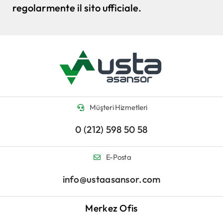
regolarmente il sito ufficiale.
Müşteri Hizmetleri
0 (212) 598 50 58
E-Posta
info@ustaasansor.com
Merkez Ofis