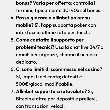
bonus?
Varia per offerta; controlla i
termini, tipicamente 30-40x sul bonus.
Posso giocare a allinbet poker su
mobile?
Sì, l’app supporta poker con
interfaccia ottimizzata per touch.
Come contatto il supporto per
problemi tecnici?
Usa la chat live 24/7 o
email; per urgenze, chiama il numero
dedicato.
Ci sono limiti di scommessa nel casino?
Sì, imposti nel conto; default è
500€/gioco, modificabile.
Allinbet supporta criptovalute?
Sì,
Bitcoin e altre per depositi e prelievi,
con transazioni veloci.