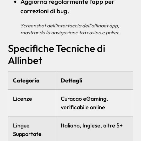
Aggiorna regolarmente l’app per
correzioni di bug.
Screenshot dell’interfaccia dell’allinbet app,
mostrando la navigazione tra casino e poker.
Specifiche Tecniche di
Allinbet
Categoria
Dettagli
Licenze
Curacao eGaming,
verificabile online
Lingue
Italiano, Inglese, altre 5+
Supportate