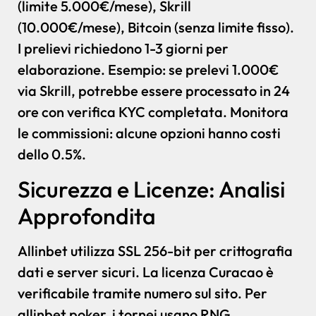
(limite 5.000€/mese), Skrill
(10.000€/mese), Bitcoin (senza limite fisso).
I prelievi richiedono 1-3 giorni per
elaborazione. Esempio: se prelevi 1.000€
via Skrill, potrebbe essere processato in 24
ore con verifica KYC completata. Monitora
le commissioni: alcune opzioni hanno costi
dello 0.5%.
Sicurezza e Licenze: Analisi
Approfondita
Allinbet utilizza SSL 256-bit per crittografia
dati e server sicuri. La licenza Curacao è
verificabile tramite numero sul sito. Per
allinbet poker, i tornei usano RNG