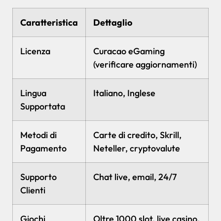
Caratteristica
Dettaglio
Licenza
Curacao eGaming
(verificare aggiornamenti)
Lingua
Italiano, Inglese
Supportata
Metodi di
Carte di credito, Skrill,
Pagamento
Neteller, cryptovalute
Supporto
Chat live, email, 24/7
Clienti
Giochi
Oltre 1000 slot, live casino,