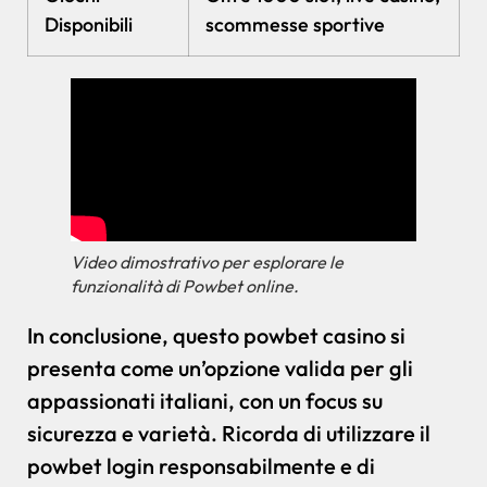
Disponibili
scommesse sportive
Video dimostrativo per esplorare le
funzionalità di Powbet online.
In conclusione, questo powbet casino si
presenta come un’opzione valida per gli
appassionati italiani, con un focus su
sicurezza e varietà. Ricorda di utilizzare il
powbet login responsabilmente e di