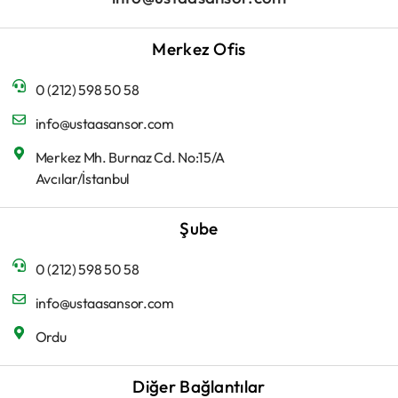
Merkez Ofis
0 (212) 598 50 58
info@ustaasansor.com
Merkez Mh. Burnaz Cd. No:15/A
Avcılar/İstanbul
Şube
0 (212) 598 50 58
info@ustaasansor.com
Ordu
Diğer Bağlantılar