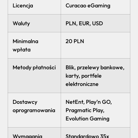
Licencja
Curacao eGaming
Waluty
PLN, EUR, USD
Minimalna
20 PLN
wpłata
Metody płatności
Blik, przelewy bankowe,
karty, portfele
elektroniczne
Dostawcy
NetEnt, Play’n GO,
oprogramowania
Pragmatic Play,
Evolution Gaming
Wymagania
Standardowo 35x