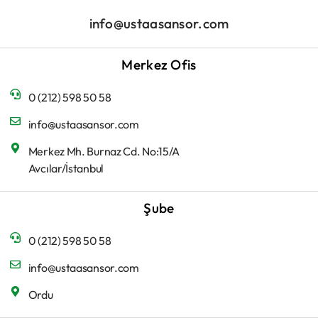
info@ustaasansor.com
Merkez Ofis
0 (212) 598 50 58
info@ustaasansor.com
Merkez Mh. Burnaz Cd. No:15/A
Avcılar/İstanbul
Şube
0 (212) 598 50 58
info@ustaasansor.com
Ordu