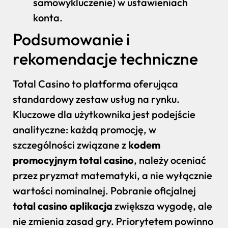
samowykluczenie) w ustawieniach
konta.
Podsumowanie i
rekomendacje techniczne
Total Casino to platforma oferująca
standardowy zestaw usług na rynku.
Kluczowe dla użytkownika jest podejście
analityczne: każdą promocję, w
szczególności związane z
kodem
promocyjnym total casino
, należy oceniać
przez pryzmat matematyki, a nie wyłącznie
wartości nominalnej. Pobranie oficjalnej
total casino aplikacja
zwiększa wygodę, ale
nie zmienia zasad gry. Priorytetem powinno