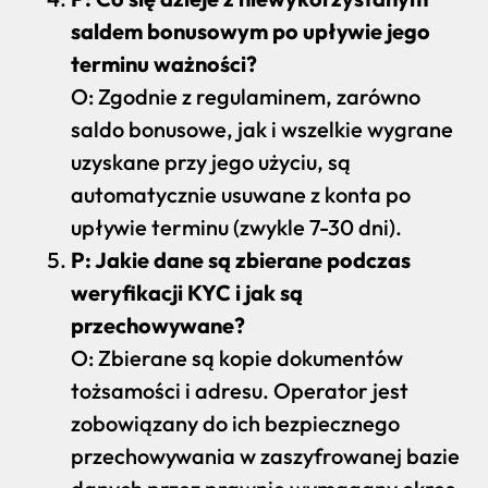
saldem bonusowym po upływie jego
terminu ważności?
O: Zgodnie z regulaminem, zarówno
saldo bonusowe, jak i wszelkie wygrane
uzyskane przy jego użyciu, są
automatycznie usuwane z konta po
upływie terminu (zwykle 7-30 dni).
P: Jakie dane są zbierane podczas
weryfikacji KYC i jak są
przechowywane?
O: Zbierane są kopie dokumentów
tożsamości i adresu. Operator jest
zobowiązany do ich bezpiecznego
przechowywania w zaszyfrowanej bazie