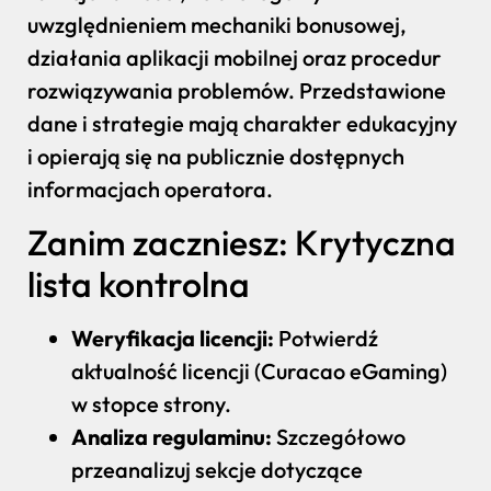
uwzględnieniem mechaniki bonusowej,
działania aplikacji mobilnej oraz procedur
rozwiązywania problemów. Przedstawione
dane i strategie mają charakter edukacyjny
i opierają się na publicznie dostępnych
informacjach operatora.
Zanim zaczniesz: Krytyczna
lista kontrolna
Weryfikacja licencji:
Potwierdź
aktualność licencji (Curacao eGaming)
w stopce strony.
Analiza regulaminu:
Szczegółowo
przeanalizuj sekcje dotyczące