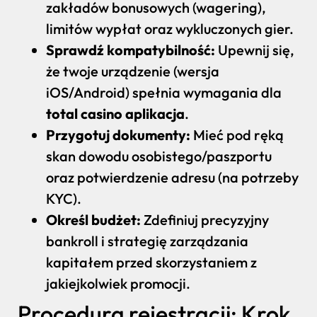
zakładów bonusowych (wagering),
limitów wypłat oraz wykluczonych gier.
Sprawdź kompatybilność:
Upewnij się,
że twoje urządzenie (wersja
iOS/Android) spełnia wymagania dla
total casino aplikacja
.
Przygotuj dokumenty:
Mieć pod ręką
skan dowodu osobistego/paszportu
oraz potwierdzenie adresu (na potrzeby
KYC).
Określ budżet:
Zdefiniuj precyzyjny
bankroll i strategię zarządzania
kapitałem przed skorzystaniem z
jakiejkolwiek promocji.
Procedura rejestracji: Krok