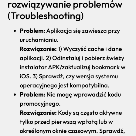
rozwiązywanie problemów
(Troubleshooting)
Problem:
Aplikacja się zawiesza przy
uruchamianiu.
Rozwiązanie:
1) Wyczyść cache i dane
aplikacji. 2) Odinstaluj i pobierz świeży
instalator APK/zaktualizuj bookmark w
iOS. 3) Sprawdź, czy wersja systemu
operacyjnego jest kompatybilna.
Problem:
Nie mogę wprowadzić kodu
promocyjnego.
Rozwiązanie:
Kody są często aktywne
tylko przed pierwszą wpłatą lub w
określonym oknie czasowym. Sprawdź,