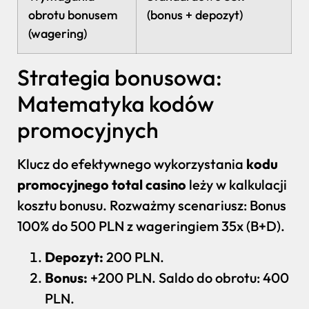
obrotu bonusem
(bonus + depozyt)
(wagering)
Strategia bonusowa:
Matematyka kodów
promocyjnych
Klucz do efektywnego wykorzystania
kodu
promocyjnego total casino
leży w kalkulacji
kosztu bonusu. Rozważmy scenariusz: Bonus
100% do 500 PLN z wageringiem 35x (B+D).
Depozyt:
200 PLN.
Bonus:
+200 PLN. Saldo do obrotu: 400
PLN.