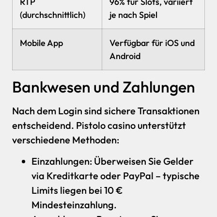
RTP
96% für Slots, variiert
(durchschnittlich)
je nach Spiel
Mobile App
Verfügbar für iOS und
Android
Bankwesen und Zahlungen
Nach dem Login sind sichere Transaktionen
entscheidend. Pistolo casino unterstützt
verschiedene Methoden:
Einzahlungen: Überweisen Sie Gelder
via Kreditkarte oder PayPal – typische
Limits liegen bei 10 €
Mindesteinzahlung.