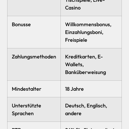
Casino
Bonusse
Willkommensbonus,
Einzahlungsboni,
Freispiele
Zahlungsmethoden
Kreditkarten, E-
Wallets,
Banküberweisung
Mindestalter
18 Jahre
Unterstützte
Deutsch, Englisch,
Sprachen
andere