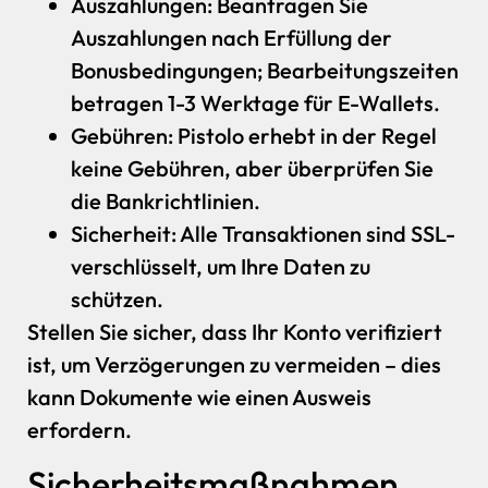
Auszahlungen: Beantragen Sie
Auszahlungen nach Erfüllung der
Bonusbedingungen; Bearbeitungszeiten
betragen 1-3 Werktage für E-Wallets.
Gebühren: Pistolo erhebt in der Regel
keine Gebühren, aber überprüfen Sie
die Bankrichtlinien.
Sicherheit: Alle Transaktionen sind SSL-
verschlüsselt, um Ihre Daten zu
schützen.
Stellen Sie sicher, dass Ihr Konto verifiziert
ist, um Verzögerungen zu vermeiden – dies
kann Dokumente wie einen Ausweis
erfordern.
Sicherheitsmaßnahmen