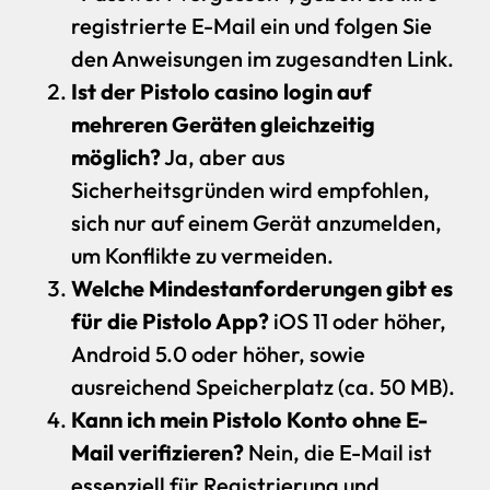
registrierte E-Mail ein und folgen Sie
den Anweisungen im zugesandten Link.
Ist der Pistolo casino login auf
mehreren Geräten gleichzeitig
möglich?
Ja, aber aus
Sicherheitsgründen wird empfohlen,
sich nur auf einem Gerät anzumelden,
um Konflikte zu vermeiden.
Welche Mindestanforderungen gibt es
für die Pistolo App?
iOS 11 oder höher,
Android 5.0 oder höher, sowie
ausreichend Speicherplatz (ca. 50 MB).
Kann ich mein Pistolo Konto ohne E-
Mail verifizieren?
Nein, die E-Mail ist
essenziell für Registrierung und