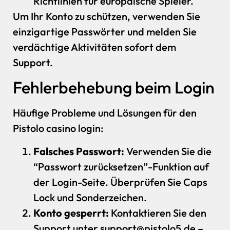
Richtlinien für europäische Spieler.
Um Ihr Konto zu schützen, verwenden Sie
einzigartige Passwörter und melden Sie
verdächtige Aktivitäten sofort dem
Support.
Fehlerbehebung beim Login
Häufige Probleme und Lösungen für den
Pistolo casino login:
Falsches Passwort:
Verwenden Sie die
“Passwort zurücksetzen”-Funktion auf
der Login-Seite. Überprüfen Sie Caps
Lock und Sonderzeichen.
Konto gesperrt:
Kontaktieren Sie den
Support unter support@pistolo5.de –