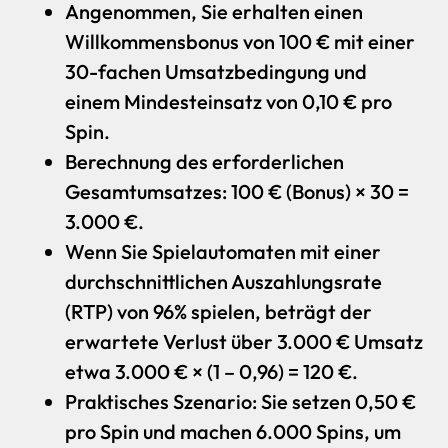
Angenommen, Sie erhalten einen
Willkommensbonus von 100 € mit einer
30-fachen Umsatzbedingung und
einem Mindesteinsatz von 0,10 € pro
Spin.
Berechnung des erforderlichen
Gesamtumsatzes: 100 € (Bonus) × 30 =
3.000 €.
Wenn Sie Spielautomaten mit einer
durchschnittlichen Auszahlungsrate
(RTP) von 96% spielen, beträgt der
erwartete Verlust über 3.000 € Umsatz
etwa 3.000 € × (1 – 0,96) = 120 €.
Praktisches Szenario: Sie setzen 0,50 €
pro Spin und machen 6.000 Spins, um