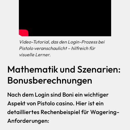
Video-Tutorial, das den Login-Prozess bei
Pistolo veranschaulicht – hilfreich für
visuelle Lerner.
Mathematik und Szenarien:
Bonusberechnungen
Nach dem Login sind Boni ein wichtiger
Aspekt von Pistolo casino. Hier ist ein
detailliertes Rechenbeispiel für Wagering-
Anforderungen: