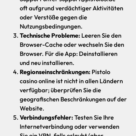
oft aufgrund verdächtiger Aktivitäten
oder Verstöße gegen die
Nutzungsbedingungen.
Technische Probleme:
Leeren Sie den
Browser-Cache oder wechseln Sie den
Browser. Für die App: Deinstallieren
und neu installieren.
Regionseinschränkungen:
Pistolo
casino online ist nicht in allen Ländern
verfügbar; überprüfen Sie die
geografischen Beschränkungen auf der
Website.
Verbindungsfehler:
Testen Sie Ihre
Internetverbindung oder verwenden
Sie ein VPN, falls erlaubt (aber