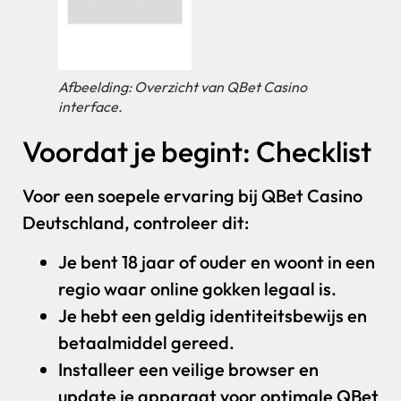
Afbeelding: Overzicht van QBet Casino
interface.
Voordat je begint: Checklist
Voor een soepele ervaring bij QBet Casino
Deutschland, controleer dit:
Je bent 18 jaar of ouder en woont in een
regio waar online gokken legaal is.
Je hebt een geldig identiteitsbewijs en
betaalmiddel gereed.
Installeer een veilige browser en
update je apparaat voor optimale QBet