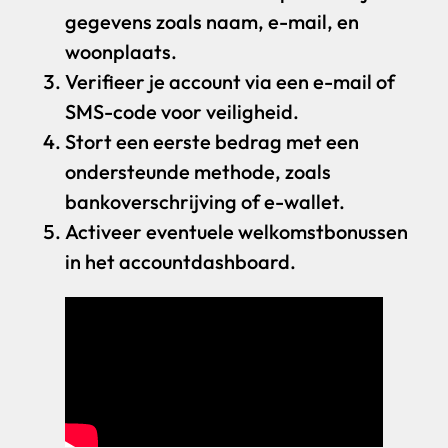
gegevens zoals naam, e-mail, en
woonplaats.
Verifieer je account via een e-mail of
SMS-code voor veiligheid.
Stort een eerste bedrag met een
ondersteunde methode, zoals
bankoverschrijving of e-wallet.
Activeer eventuele welkomstbonussen
in het accountdashboard.