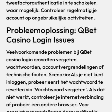
tweefactorauthenticatie in te schakelen
waar mogelijk. Controleer regelmatig je
account op ongebruikelijke activiteiten.
Probleemoplossing: QBet
Casino Login Issues
Veelvoorkomende problemen bij QBet
casino login omvatten vergeten
wachtwoorden, accountvergrendelingen of
technische fouten. Scenario: Als je niet kunt
inloggen, probeer eerst het wachtwoord te
resetten via ‘Wachtwoord vergeten’. Als dat
niet werkt, controleer je internetverbinding
of probeer een andere browser. Voor
accountvergrendelingen door verificatie,