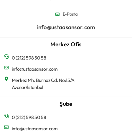
E-Posta
info@ustaasansor.com
Merkez Ofis
0 (212) 598 50 58
info@ustaasansor.com
Merkez Mh. Burnaz Cd. No:15/A
Avcılar/İstanbul
Şube
0 (212) 598 50 58
info@ustaasansor.com