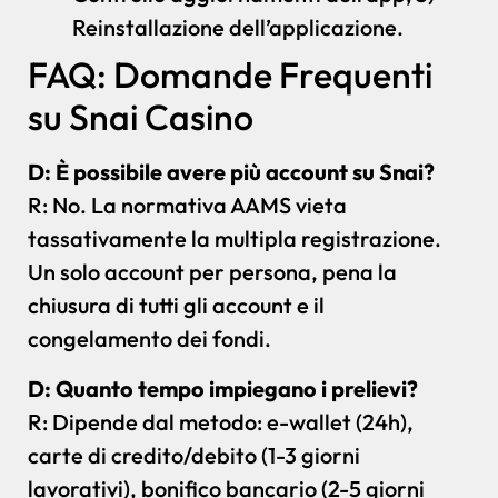
Reinstallazione dell’applicazione.
FAQ: Domande Frequenti
su Snai Casino
D: È possibile avere più account su Snai?
R: No. La normativa AAMS vieta
tassativamente la multipla registrazione.
Un solo account per persona, pena la
chiusura di tutti gli account e il
congelamento dei fondi.
D: Quanto tempo impiegano i prelievi?
R: Dipende dal metodo: e-wallet (24h),
carte di credito/debito (1-3 giorni
lavorativi), bonifico bancario (2-5 giorni