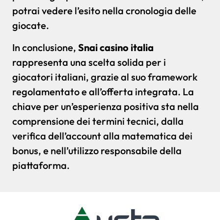
potrai vedere l’esito nella cronologia delle
giocate.
In conclusione,
Snai casino italia
rappresenta una scelta solida per i
giocatori italiani, grazie al suo framework
regolamentato e all’offerta integrata. La
chiave per un’esperienza positiva sta nella
comprensione dei termini tecnici, dalla
verifica dell’account alla matematica dei
bonus, e nell’utilizzo responsabile della
piattaforma.