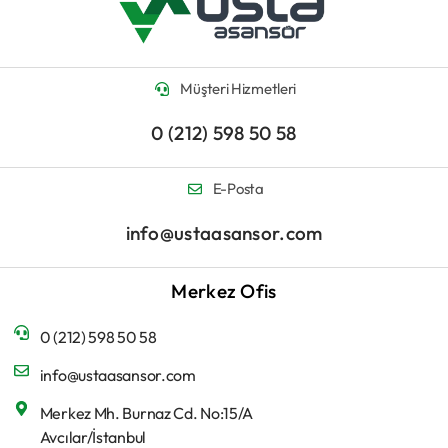
Müşteri Hizmetleri
0 (212) 598 50 58
E-Posta
info@ustaasansor.com
Merkez Ofis
0 (212) 598 50 58
info@ustaasansor.com
Merkez Mh. Burnaz Cd. No:15/A
Avcılar/İstanbul