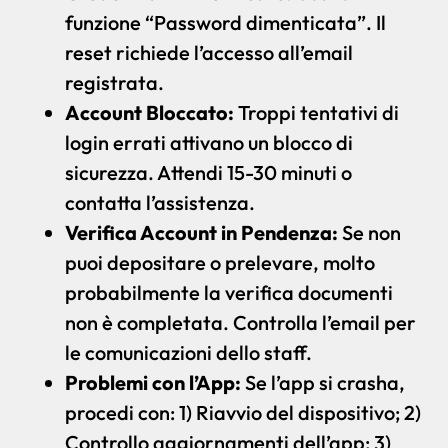
funzione “Password dimenticata”. Il
reset richiede l’accesso all’email
registrata.
Account Bloccato:
Troppi tentativi di
login errati attivano un blocco di
sicurezza. Attendi 15-30 minuti o
contatta l’assistenza.
Verifica Account in Pendenza:
Se non
puoi depositare o prelevare, molto
probabilmente la verifica documenti
non è completata. Controlla l’email per
le comunicazioni dello staff.
Problemi con l’App:
Se l’app si crasha,
procedi con: 1) Riavvio del dispositivo; 2)
Controllo aggiornamenti dell’app; 3)