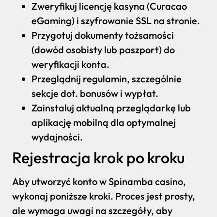
Zweryfikuj licencję kasyna (Curacao
eGaming) i szyfrowanie SSL na stronie.
Przygotuj dokumenty tożsamości
(dowód osobisty lub paszport) do
weryfikacji konta.
Przeglądnij regulamin, szczególnie
sekcje dot. bonusów i wypłat.
Zainstaluj aktualną przeglądarkę lub
aplikację mobilną dla optymalnej
wydajności.
Rejestracja krok po kroku
Aby utworzyć konto w Spinamba casino,
wykonaj poniższe kroki. Proces jest prosty,
ale wymaga uwagi na szczegóły, aby