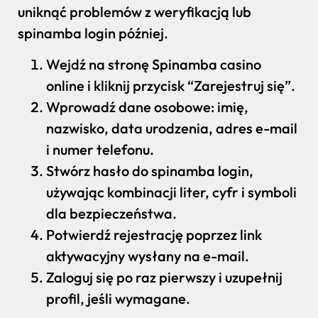
uniknąć problemów z weryfikacją lub
spinamba login później.
Wejdź na stronę Spinamba casino
online i kliknij przycisk “Zarejestruj się”.
Wprowadź dane osobowe: imię,
nazwisko, data urodzenia, adres e-mail
i numer telefonu.
Stwórz hasło do spinamba login,
używając kombinacji liter, cyfr i symboli
dla bezpieczeństwa.
Potwierdź rejestrację poprzez link
aktywacyjny wysłany na e-mail.
Zaloguj się po raz pierwszy i uzupełnij
profil, jeśli wymagane.