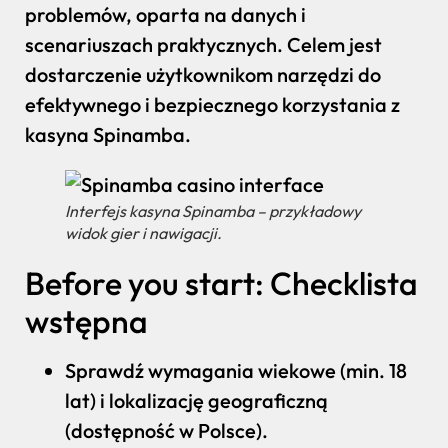
problemów, oparta na danych i
scenariuszach praktycznych. Celem jest
dostarczenie użytkownikom narzędzi do
efektywnego i bezpiecznego korzystania z
kasyna Spinamba.
Interfejs kasyna Spinamba – przykładowy
widok gier i nawigacji.
Before you start: Checklista
wstępna
Sprawdź wymagania wiekowe (min. 18
lat) i lokalizację geograficzną
(dostępność w Polsce).