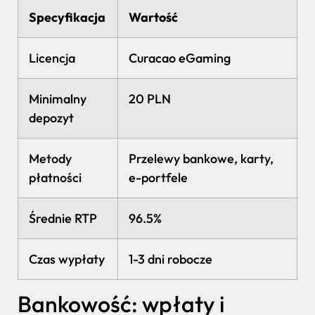
Specyfikacja
Wartość
Licencja
Curacao eGaming
Minimalny
20 PLN
depozyt
Metody
Przelewy bankowe, karty,
płatności
e-portfele
Średnie RTP
96.5%
Czas wypłaty
1-3 dni robocze
Bankowość: wpłaty i