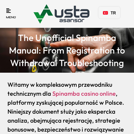
TR
MENÜ
The Unofficial Spinamba
Manual: From Registration to
Withdrawal Troubleshooting
Witamy w kompleksowym przewodniku
technicznym dla
Spinamba casino online
,
platformy zyskującej popularność w Polsce.
Niniejszy dokument służy jako ekspercka
analiza, obejmująca rejestrację, strategie
bonusowe, bezpieczeństwo i rozwiązywanie