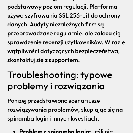
podstawowy poziom regulacji. Platforma
używa szyfrowania SSL 256-bit do ochrony
danych. Audyty niezależnych firm są
przeprowadzane regularnie, ale zaleca się
sprawdzenie recenzji użytkowników. W razie
wątpliwości dotyczących bezpieczeństwa,
skontaktuj się z supportem.
Troubleshooting: typowe
problemy i rozwiązania
Poniżej przedstawiono scenariusze
rozwiązywania problemów, skupiając się na
spinamba login i innych kwestiach.
Problem z spinamba login:
Jeśli nie