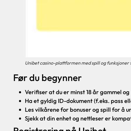
Unibet casino-plattformen med spill og funksjoner 
Før du begynner
Verifiser at du er minst 18 år gammel og 
Ha et gyldig ID-dokument (f.eks. pass el
Les vilkårene for bonuser og spill for å 
Sjekk at din enhet og nettleser er kompa
Registrering på Unibet