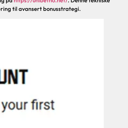
lig på
https://unibetno.net/
. Denne tekniske
ring til avansert bonusstrategi.