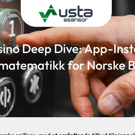
ino Deep Dive: App-Inst
matematikk for Norske B