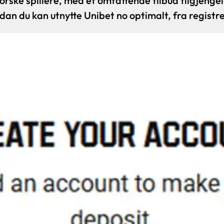
norske spillere, med et omfattende tilbud tilgjenge
an du kan utnytte Unibet no optimalt, fra registre