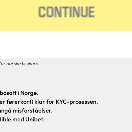
for norske brukere.
bosatt i Norge.
ler førerkort) klar for KYC-prosessen.
unngå misforståelser.
tible med Unibet.