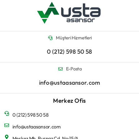
Müşteri Hizmetleri
0 (212) 598 50 58
E-Posta
info@ustaasansor.com
Merkez Ofis
0 (212) 598 50 58
info@ustaasansor.com
Merkez Mh. Burnaz Cd. No:15/A