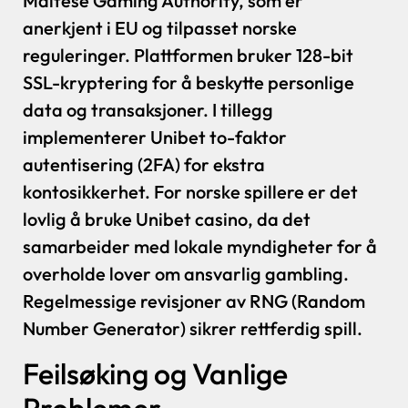
Maltese Gaming Authority, som er
anerkjent i EU og tilpasset norske
reguleringer. Plattformen bruker 128-bit
SSL-kryptering for å beskytte personlige
data og transaksjoner. I tillegg
implementerer Unibet to-faktor
autentisering (2FA) for ekstra
kontosikkerhet. For norske spillere er det
lovlig å bruke Unibet casino, da det
samarbeider med lokale myndigheter for å
overholde lover om ansvarlig gambling.
Regelmessige revisjoner av RNG (Random
Number Generator) sikrer rettferdig spill.
Feilsøking og Vanlige
Problemer