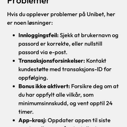
Hvis du opplever problemer på Unibet, her
er noen løsninger:
Innloggingsfeil:
Sjekk at brukernavn og
passord er korrekte, eller nullstill
passord via e-post.
Transaksjonsforsinkelser:
Kontakt
kundestøtte med transaksjons-ID for
oppfølging.
Bonus ikke aktivert:
Forsikre deg om at
du har oppfylt alle vilkår, som
minimumsinnskudd, og vent opptil 24
timer.
App-krasj:
Oppdater appen til siste