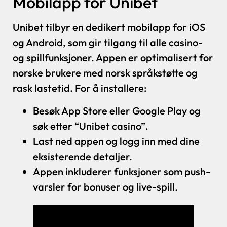
Mobilapp for Unibet
Unibet tilbyr en dedikert mobilapp for iOS
og Android, som gir tilgang til alle casino-
og spillfunksjoner. Appen er optimalisert for
norske brukere med norsk språkstøtte og
rask lastetid. For å installere:
Besøk App Store eller Google Play og
søk etter “Unibet casino”.
Last ned appen og logg inn med dine
eksisterende detaljer.
Appen inkluderer funksjoner som push-
varsler for bonuser og live-spill.