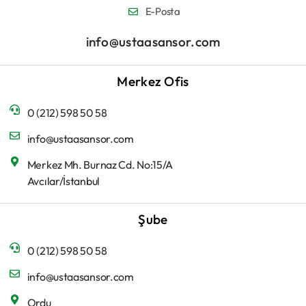
E-Posta
info@ustaasansor.com
Merkez Ofis
0 (212) 598 50 58
info@ustaasansor.com
Merkez Mh. Burnaz Cd. No:15/A
Avcılar/İstanbul
Şube
0 (212) 598 50 58
info@ustaasansor.com
Ordu