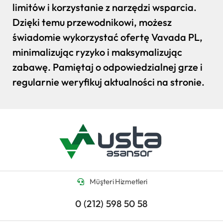
limitów i korzystanie z narzędzi wsparcia.
Dzięki temu przewodnikowi, możesz
świadomie wykorzystać ofertę Vavada PL,
minimalizując ryzyko i maksymalizując
zabawę. Pamiętaj o odpowiedzialnej grze i
regularnie weryfikuj aktualności na stronie.
Müşteri Hizmetleri
0 (212) 598 50 58