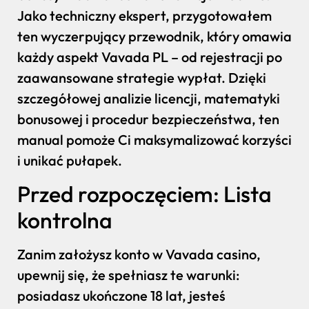
Jako techniczny ekspert, przygotowałem
ten wyczerpujący przewodnik, który omawia
każdy aspekt Vavada PL – od rejestracji po
zaawansowane strategie wypłat. Dzięki
szczegółowej analizie licencji, matematyki
bonusowej i procedur bezpieczeństwa, ten
manual pomoże Ci maksymalizować korzyści
i unikać pułapek.
Przed rozpoczęciem: Lista
kontrolna
Zanim założysz konto w Vavada casino,
upewnij się, że spełniasz te warunki:
posiadasz ukończone 18 lat, jesteś