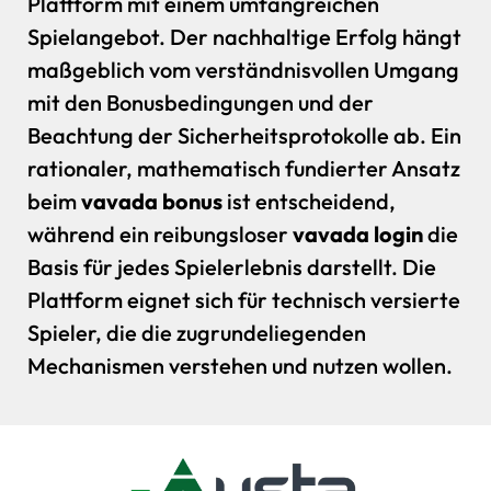
Plattform mit einem umfangreichen
Spielangebot. Der nachhaltige Erfolg hängt
maßgeblich vom verständnisvollen Umgang
mit den Bonusbedingungen und der
Beachtung der Sicherheitsprotokolle ab. Ein
rationaler, mathematisch fundierter Ansatz
beim
vavada bonus
ist entscheidend,
während ein reibungsloser
vavada login
die
Basis für jedes Spielerlebnis darstellt. Die
Plattform eignet sich für technisch versierte
Spieler, die die zugrundeliegenden
Mechanismen verstehen und nutzen wollen.