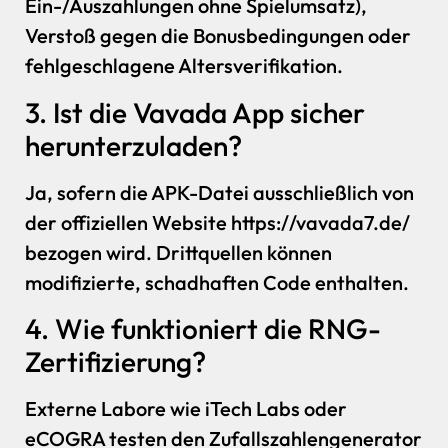
Ein-/Auszahlungen ohne Spielumsatz),
Verstoß gegen die Bonusbedingungen oder
fehlgeschlagene Altersverifikation.
3. Ist die Vavada App sicher
herunterzuladen?
Ja, sofern die APK-Datei ausschließlich von
der offiziellen Website https://vavada7.de/
bezogen wird. Drittquellen können
modifizierte, schadhaften Code enthalten.
4. Wie funktioniert die RNG-
Zertifizierung?
Externe Labore wie iTech Labs oder
eCOGRA testen den Zufallszahlengenerator