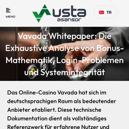
TR
MENÜ
Vavada Whitepaper: Die
Exhaustive Analyse von Bonus-
Mathematik, Login-Problemen
und Systemintegrität
Das Online-Casino Vavada hat sich im
deutschsprachigen Raum als bedeutender
Anbieter etabliert. Diese technische
Dokumentation dient als vollständiges
Referenzwerk für erfahrene Nutzer und