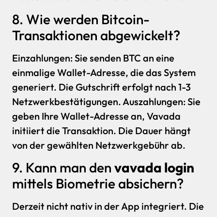
8. Wie werden Bitcoin-
Transaktionen abgewickelt?
Einzahlungen: Sie senden BTC an eine
einmalige Wallet-Adresse, die das System
generiert. Die Gutschrift erfolgt nach 1-3
Netzwerkbestätigungen. Auszahlungen: Sie
geben Ihre Wallet-Adresse an, Vavada
initiiert die Transaktion. Die Dauer hängt
von der gewählten Netzwerkgebühr ab.
9. Kann man den
vavada login
mittels Biometrie absichern?
Derzeit nicht nativ in der App integriert. Die