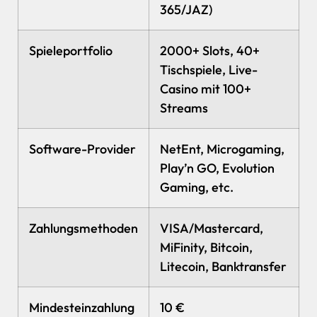
365/JAZ)
Spieleportfolio
2000+ Slots, 40+
Tischspiele, Live-
Casino mit 100+
Streams
Software-Provider
NetEnt, Microgaming,
Play’n GO, Evolution
Gaming, etc.
Zahlungsmethoden
VISA/Mastercard,
MiFinity, Bitcoin,
Litecoin, Banktransfer
Mindesteinzahlung
10 €