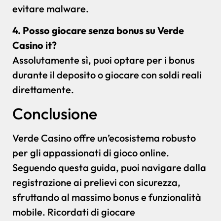
evitare malware.
4. Posso giocare senza bonus su Verde
Casino it?
Assolutamente sì, puoi optare per i bonus
durante il deposito o giocare con soldi reali
direttamente.
Conclusione
Verde Casino offre un’ecosistema robusto
per gli appassionati di gioco online.
Seguendo questa guida, puoi navigare dalla
registrazione ai prelievi con sicurezza,
sfruttando al massimo bonus e funzionalità
mobile. Ricordati di giocare