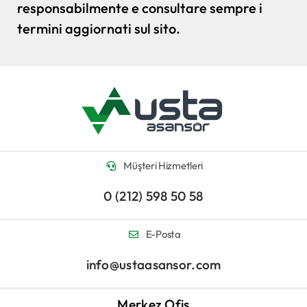
responsabilmente e consultare sempre i
termini aggiornati sul sito.
Müşteri Hizmetleri
0 (212) 598 50 58
E-Posta
info@ustaasansor.com
Merkez Ofis